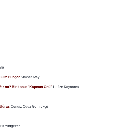
ara
 Filiz Güngör
Simber Atay
 Var mı? Bir konu: "Kapımın Önü"
Hafize Kaynarca
y Uğraş
Cengiz Oğuz Gümrükçü
rık Yurtgezer