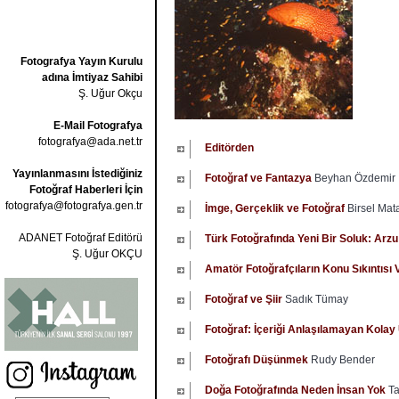
Fotografya Yayın Kurulu
adına İmtiyaz Sahibi
Ş. Uğur Okçu
E-Mail Fotografya
fotografya@ada.net.tr
Editörden
Yayınlanmasını İstediğiniz
Fotoğraf ve Fantazya
Beyhan Özdemir
Fotoğraf Haberleri İçin
fotografya@fotografya.gen.tr
İmge, Gerçeklik ve Fotoğraf
Birsel Mat
ADANET Fotoğraf Editörü
Türk Fotoğrafında Yeni Bir Soluk: Arzu
Ş. Uğur OKÇU
Amatör Fotoğrafçıların Konu Sıkıntısı
Fotoğraf ve Şiir
Sadık Tümay
Fotoğraf: İçeriği Anlaşılamayan Kola
Fotoğrafı Düşünmek
Rudy Bender
Doğa Fotoğrafında Neden İnsan Yok
Ta