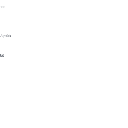
lmen
Alptürk
lut