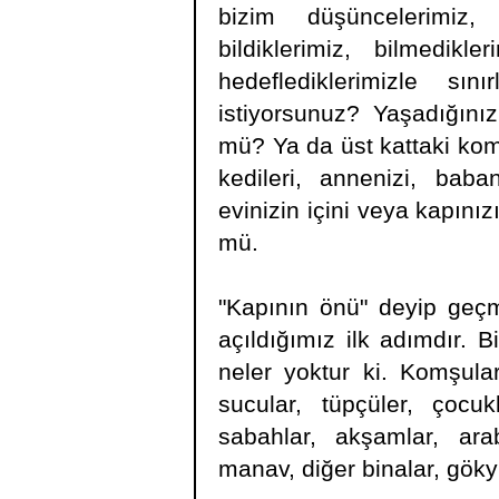
bizim düşüncelerimiz,
bildiklerimiz, bilmedikl
hedeflediklerimizle sı
istiyorsunuz? Yaşadığını
mü? Ya da üst kattaki kom
kedileri, annenizi, baban
evinizin içini veya kapını
mü.
"Kapının önü" deyip geç
açıldığımız ilk adımdır. 
neler yoktur ki. Komşular,
sucular, tüpçüler, çocuk
sabahlar, akşamlar, arab
manav, diğer binalar, gökyü