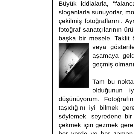
Büyük iddialarla, "falan
sloganlarla sunuyorlar, m
çekilmiş fotoğraflarını. Ay
fotoğraf sanatçılarının ü
başka bir mesele. Taklit
veya gösteril
aşamaya geldi
geçmiş olman
Tam bu noktad
olduğunun iy
düşünüyorum. Fotoğrafı
taşıdığını iyi bilmek ger
söylemek, seyredene bir 
çekmek için gezmek gerek
her yerde ve her zaman fo