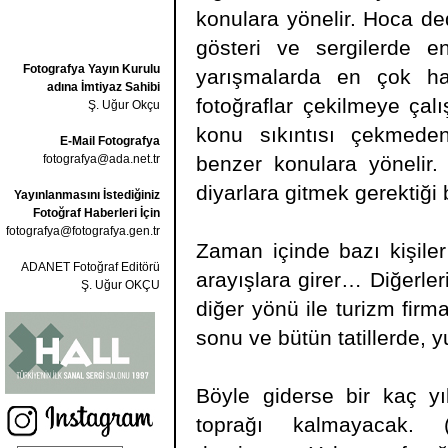
konulara yönelir. Hoca dedi
gösteri ve sergilerde e
Fotografya Yayın Kurulu
yarışmalarda en çok han
adına İmtiyaz Sahibi
fotoğraflar çekilmeye çalı
Ş. Uğur Okçu
konu sıkıntısı çekmeden 
E-Mail Fotografya
fotografya@ada.net.tr
benzer konulara yönelir.
diyarlara gitmek gerektiği b
Yayınlanmasını İstediğiniz
Fotoğraf Haberleri İçin
fotografya@fotografya.gen.tr
Zaman içinde bazı kişile
ADANET Fotoğraf Editörü
arayışlara girer… Diğerler
Ş. Uğur OKÇU
diğer yönü ile turizm fir
sonu ve bütün tatillerde, y
Böyle giderse bir kaç yı
toprağı kalmayacak.