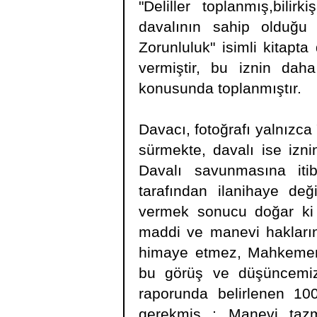
"Deliller toplanmış,bili
davalının sahip olduğu 
Zorunluluk" isimli kitapt
vermiştir, bu iznin dah
konusunda toplanmıştır.
Davacı, fotoğrafı yalnızca "
sürmekte, davalı ise izni
Davalı savunmasına itib
tarafından ilanihaye değ
vermek sonucu doğar ki ,
maddi ve manevi hakların
himaye etmez, Mahkememiz
bu görüş ve düşüncemizi 
raporunda belirlenen 1
gerekmiş ; Manevi tazmin