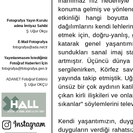
inanılmaz hız nedeniyle
konuma gelmiş ve yönlendiri
etkinliği hangi boyutt
Fotografya Yayın Kurulu
dağılımlarını kendi lehle
adına İmtiyaz Sahibi
Ş. Uğur Okçu
etmek için, doğru-yanlış, g
E-Mail Fotografya
katarak genel yaşantım
fotografya@ada.net.tr
sundukları sanal imaj stan
Yayınlanmasını İstediğiniz
artmıştır. Üçüncü dünya 
Fotoğraf Haberleri İçin
sergilenirken, Körfez sa
fotografya@fotografya.gen.tr
yayında takip etmiştik. 
ADANET Fotoğraf Editörü
Ş. Uğur OKÇU
ünsüz bir çok aydının kat
çıkan kirli ilişkileri ve on
sıkanlar" söylemlerini tele
Kendi yaşantımızın, duygu
duyguların verdiği rahatsı