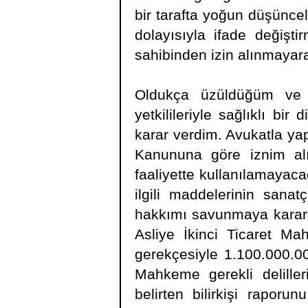
bir tarafta yoğun düşüncele
dolayısıyla ifade değişti
sahibinden izin alınmayara
Oldukça üzüldüğüm ve s
yetkilileriyle sağlıklı b
karar verdim. Avukatla ya
Kanununa göre iznim alın
faaliyette kullanılamayaca
ilgili maddelerinin sana
hakkımı savunmaya karar 
Asliye İkinci Ticaret Ma
gerekçesiyle 1.100.000.0
Mahkeme gerekli deliller
belirten bilirkişi raporu