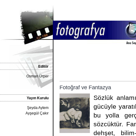
Editör
Osman Ürper
Fotoğraf ve Fantazya
Sözlük anlamı
Yayın Kurulu
gücüyle yarat
Şeyda Aytem
Ayşegül Çakır
bu yolla gerç
sözcüktür. Fan
dehşet, bilim