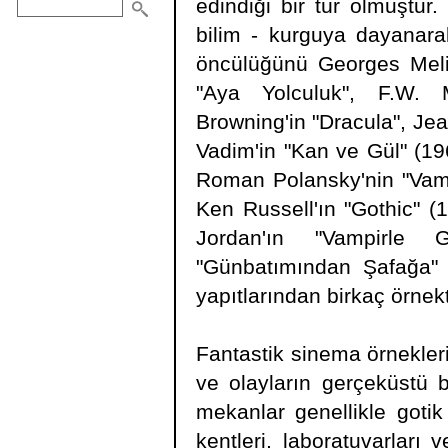
edindiği bir tür olmuştur
bilim - kurguya dayanarak
öncülüğünü Georges Melie
"Aya Yolculuk", F.W. 
Browning'in "Dracula", Je
Vadim'in "Kan ve Gül" (196
Roman Polansky'nin "Vampi
Ken Russell'ın "Gothic" (
Jordan'ın "Vampirle 
"Günbatımından Şafağa" (
yapıtlarından birkaç örnekt
Fantastik sinema örneklerin
ve olayların gerçeküstü b
mekanlar genellikle gotik 
kentleri, laboratuvarları 