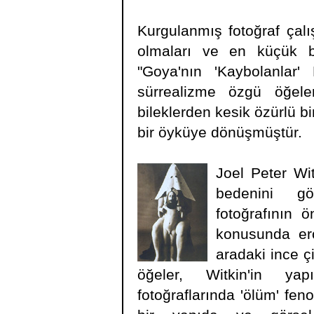
Kurgulanmış fotoğraf çalı
olmaları ve en küçük be
"Goya'nın 'Kaybolanlar'
sürrealizme özgü öğeler 
bileklerden kesik özürlü bi
bir öyküye dönüşmüştür.
Joel Peter Wit
bedenini gö
fotoğrafının ö
konusunda erot
aradaki ince ç
öğeler, Witkin'in yapı
fotoğraflarında 'ölüm' fen