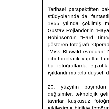
Tarihsel perspektiften bak
stüdyolarında da "fantasti
1855 yılında çekilmiş m
Gustav Rejlander'in "Haya
Robinson'un "Hard Times
gösteren fotoğrafı "Operad
"Miss Bluwald evoquant N
gibi fotoğrafik yapıtlar fan
bu fotoğraflarda egzotik
ışıklandırmalarla düşsel, d
20. yüzyılın başından 
değişimler, teknolojik ge
tavırlar kuşkusuz fotoğr
etkileşimle birlikte fotoğr