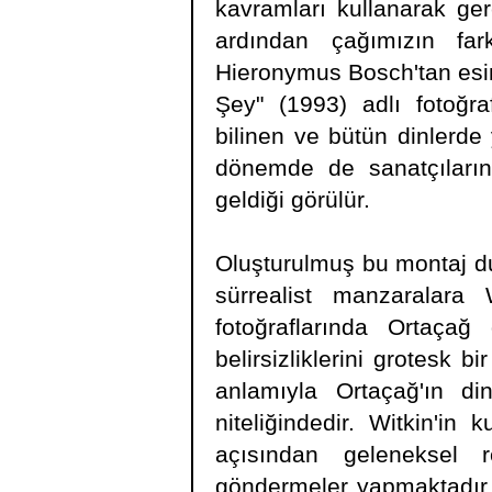
kavramları kullanarak gerç
ardından çağımızın fark
Hieronymus Bosch'tan esi
Şey" (1993) adlı fotoğraf
bilinen ve bütün dinlerde
dönemde de sanatçıların
geldiği görülür.
Oluşturulmuş bu montaj d
sürrealist manzaralara W
fotoğraflarında Ortaça
belirsizliklerini grotesk b
anlamıyla Ortaçağ'ın din
niteliğindedir. Witkin'in
açısından geleneksel 
göndermeler yapmaktadır