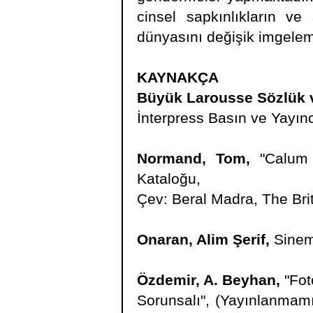
cinsel sapkınlıkların v
dünyasını değişik imgeleml
KAYNAKÇA
Büyük Larousse Sözlük v
İnterpress Basın ve Yayınc
Normand, Tom,
"Calum C
Kataloğu,
Çev: Beral Madra, The Brit
Onaran, Alim Şerif,
Sinema
Özdemir, A. Beyhan,
"Fot
Sorunsalı", (Yayınlanmamı