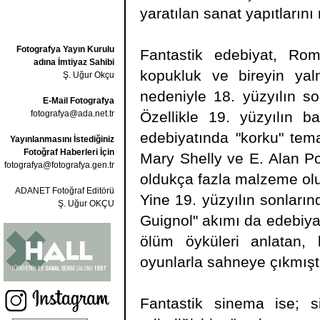
yaratılan sanat yapıtlarını 
Fotografya Yayın Kurulu
Fantastik edebiyat, Roma
adına İmtiyaz Sahibi
kopukluk ve bireyin yal
Ş. Uğur Okçu
nedeniyle 18. yüzyılın so
E-Mail Fotografya
fotografya@ada.net.tr
Özellikle 19. yüzyılın ba
edebiyatında "korku" tem
Yayınlanmasını İstediğiniz
Fotoğraf Haberleri İçin
Mary Shelly ve E. Alan Po
fotografya@fotografya.gen.tr
oldukça fazla malzeme oluş
ADANET Fotoğraf Editörü
Yine 19. yüzyılın sonların
Ş. Uğur OKÇU
Guignol" akımı da edebiyat
ölüm öyküleri anlatan, 
oyunlarla sahneye çıkmıştı
Fantastik sinema ise; s