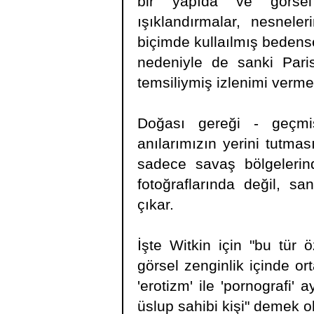
bir yapıda ve görsel 
ışıklandırmalar, nesneler
biçimde kullaılmış bedensel
nedeniyle de sanki Paris
temsiliymiş izlenimi verme
Doğası gereği - geçmiş
anılarımızın yerini tutması
sadece savaş bölgelerind
fotoğraflarında değil, s
çıkar.
İşte Witkin için "bu tür 
görsel zenginlik içinde or
'erotizm' ile 'pornografi' 
üslup sahibi kişi" demek ol