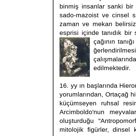
binmiş insanlar sanki bir 
sado-mazoist ve cinsel sap
zaman ve mekan belirsizdi
esprisi içinde tanıdık bi
çağının tanığı
ğerlendirilmes
çalışmaları
edilmektedir.
16. yy ın başlarında Hier
yorumlarından, Ortaçağ hi
küçümseyen ruhsal resi
Arcimboldo'nun meyvalar
oluşturduğu "Antropomorfo
mitolojik figürler, dinse