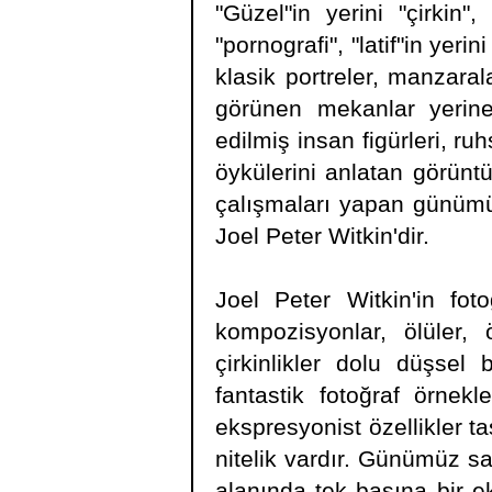
"Güzel"in yerini "çirkin",
"pornografi", "latif"in yeri
klasik portreler, manzara
görünen mekanlar yerine
edilmiş insan figürleri, ru
öykülerini anlatan görüntü
çalışmaları yapan günümüz
Joel Peter Witkin'dir.
Joel Peter Witkin'in foto
kompozisyonlar, ölüler, 
çirkinlikler dolu düşsel
fantastik fotoğraf örnekl
ekspresyonist özellikler ta
nitelik vardır. Günümüz san
alanında tek başına bir ek