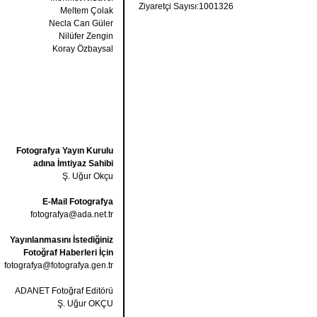
Ziyaretçi Sayısı:1001326
Meltem Çolak
Necla Can Güler
Nilüfer Zengin
Koray Özbaysal
Fotografya Yayın Kurulu
adına İmtiyaz Sahibi
Ş. Uğur Okçu
E-Mail Fotografya
fotografya@ada.net.tr
Yayınlanmasını İstediğiniz
Fotoğraf Haberleri İçin
fotografya@fotografya.gen.tr
ADANET Fotoğraf Editörü
Ş. Uğur OKÇU