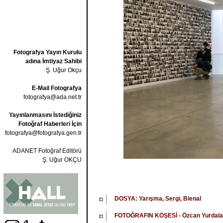
Fotografya Yayın Kurulu
adına İmtiyaz Sahibi
Ş. Uğur Okçu
E-Mail Fotografya
fotografya@ada.net.tr
Yayınlanmasını İstediğiniz
Fotoğraf Haberleri İçin
fotografya@fotografya.gen.tr
ADANET Fotoğraf Editörü
Ş. Uğur OKÇU
DOSYA: Yarışma, Sergi, Bienal
FOTOĞRAFIN KÖŞESİ - Özcan Yurdal