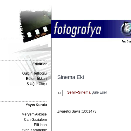
Editörler
Gülçin Tellioğlu
Sinema Eki
Bülent Irkkan
Ş.Uğur Okçu
Şehir–Sinema
Şule Eser
Yayın Kurulu
Ziyaretçi Sayısı:1001473
Meryem Akköse
Can Gazialem
Elif İnan
Şirin Karadeniz