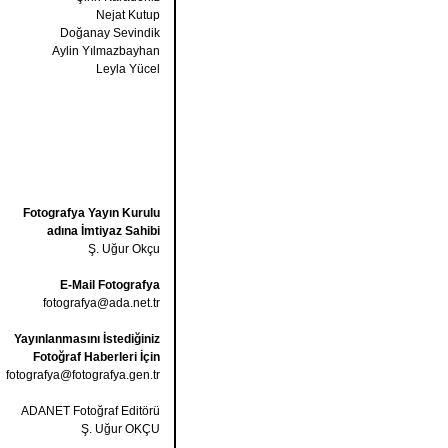
Nejat Kutup
Doğanay Sevindik
Aylin Yılmazbayhan
Leyla Yücel
Fotografya Yayın Kurulu
adına İmtiyaz Sahibi
Ş. Uğur Okçu
E-Mail Fotografya
fotografya@ada.net.tr
Yayınlanmasını İstediğiniz
Fotoğraf Haberleri İçin
fotografya@fotografya.gen.tr
ADANET Fotoğraf Editörü
Ş. Uğur OKÇU