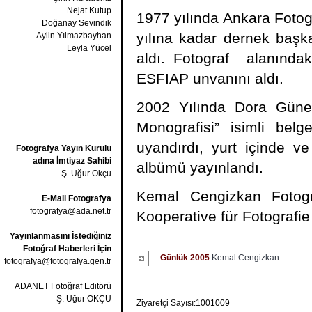
Nejat Kutup
1977 yılında Ankara Fotog
Doğanay Sevindik
yılına kadar dernek başka
Aylin Yılmazbayhan
Leyla Yücel
aldı. Fotograf alanındak
ESFIAP unvanını aldı.
2002 Yılında Dora Günel 
Monografisi” isimli belg
uyandırdı, yurt içinde ve
Fotografya Yayın Kurulu
adına İmtiyaz Sahibi
albümü yayınlandı.
Ş. Uğur Okçu
Kemal Cengizkan Fotogr
E-Mail Fotografya
fotografya@ada.net.tr
Kooperative für Fotografie
Yayınlanmasını İstediğiniz
Fotoğraf Haberleri İçin
Günlük 2005
Kemal Cengizkan
fotografya@fotografya.gen.tr
ADANET Fotoğraf Editörü
Ş. Uğur OKÇU
Ziyaretçi Sayısı:1001009