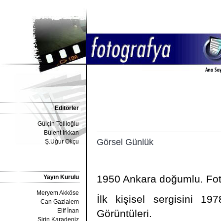
Editörler
Gülçin Tellioğlu
Bülent Irkkan
Görsel Günlük
Ş.Uğur Okçu
1950 Ankara doğumlu. Foto
Yayın Kurulu
Meryem Akköse
İlk kişisel sergisini 19
Can Gazialem
Elif İnan
Görüntüleri.
Şirin Karadeniz