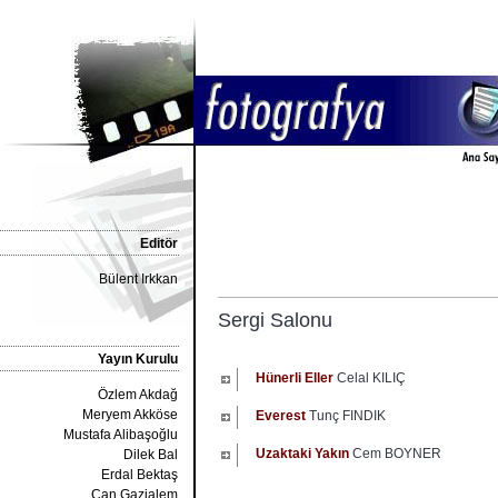
Editör
Bülent Irkkan
Sergi Salonu
Yayın Kurulu
Hünerli Eller
Celal KILIÇ
Özlem Akdağ
Meryem Akköse
Everest
Tunç FINDIK
Mustafa Alibaşoğlu
Uzaktaki Yakın
Cem BOYNER
Dilek Bal
Erdal Bektaş
Can Gazialem