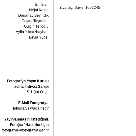
Elif İnan
Ziyaretçi Sayısı:1001245
Nejat Kutup
Doğanay Sevindik
Ceyda Taşdelen
Gülçin Telioğlu
Aylin Yılmazbayhan
Leyla Yücel
Fotografya Yayın Kurulu
adına İmtiyaz Sahibi
Ş. Uğur Okçu
E-Mail Fotografya
fotografya@ada.net.tr
Yayınlanmasını İstediğiniz
Fotoğraf Haberleri İçin
fotografya@fotografya.gen.tr