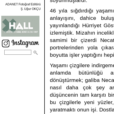
soyunmuşlardı.
ADANET Fotoğraf Editörü
Ş. Uğur OKÇU
46 yıla sığdırdığı yaşam
anlayışını, dahice buluşl
yayınlandığı Hürriyet Gös
izlemiştik. Mizahın incelik
samimi bir çizerdi Necat
portrelerinden yola çıka
boyutta işler yaptığını hep
Yaşamı çizgilere indirgeme
anlamda bütünlüğü an
dönüştürmek; galiba Necat
nasıl daha çok şey anl
düşüncenin tam karşıtı bi
bu çizgilerle yeni yüzler
yaratmaktı onun işi. Dostla