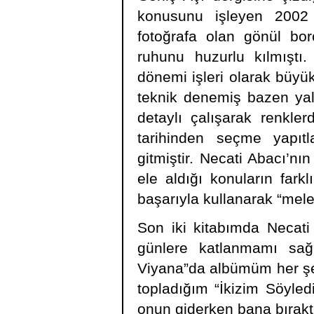
konusunu işleyen 2002 yı
fotoğrafa olan gönül bo
ruhunu huzurlu kılmıştı. 
dönemi işleri olarak büyük 
teknik denemiş bazen yal
detaylı çalışarak renkle
tarihinden seçme yapıtl
gitmiştir. Necati Abacı’nı
ele aldığı konuların farklı
başarıyla kullanarak “melez
Son iki kitabımda Necati 
günlere katlanmamı sağ
Viyana”da albümüm her şey
topladığım “İkizim Söyled
onun giderken bana bırakt