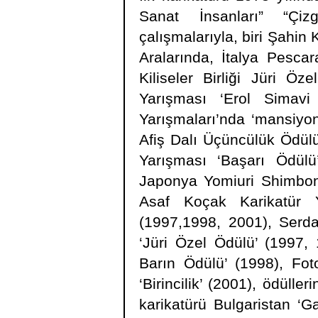
Sanat İnsanları” “Çizg
çalışmalarıyla, biri Şahin 
Aralarında, İtalya Pesca
Kiliseler Birliği Jüri Öz
Yarışması ‘Erol Simavi
Yarışmaları’nda ‘mansiyon
Afiş Dalı Üçüncülük Ödülü
Yarışması ‘Başarı Ödül
Japonya Yomiuri Shimbon 
Asaf Koçak Karikatür 
(1997,1998, 2001), Serda
‘Jüri Özel Ödülü’ (1997,
Barın Ödülü’ (1998), Fot
‘Birincilik’ (2001), ödüll
karikatürü Bulgaristan ‘G