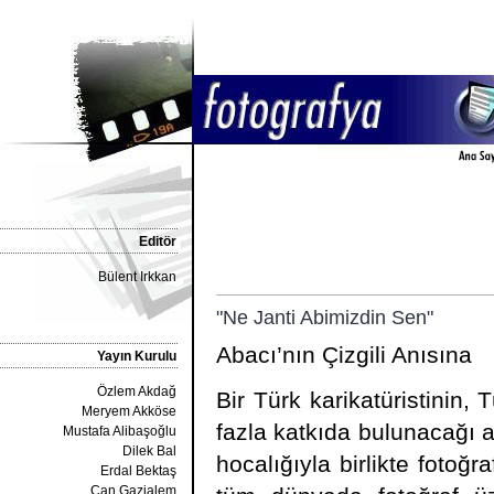
Editör
Bülent Irkkan
"Ne Janti Abimizdin Sen"
Abacı’nın Çizgili Anısına
Yayın Kurulu
Özlem Akdağ
Bir Türk karikatüristinin,
Meryem Akköse
fazla katkıda bulunacağı ak
Mustafa Alibaşoğlu
Dilek Bal
hocalığıyla birlikte fotoğr
Erdal Bektaş
Can Gazialem