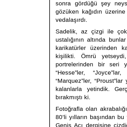
sonra gördüğü şey neys
gözüken kağıdın üzerine a
vedalaşırdı.
Sadelik, az çizgi ile ço
ustalığının altında bunla
karikatürler üzerinden k
kişilikti. Ömrü yetsey
portrelerinden bir seri y
“Hesse”ler, “Joyce”lar,
“Marquez”ler, “Proust”lar
kalanlarla yetindik. Ge
bırakmıştı ki.
Fotoğrafla olan akrabalığ
80’li yılların başından bu
Geniş Açı dergisine çizdiğ