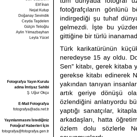
tüm dünyada fotoğraf ü
Elif İnan
fotoğrafçıların gönlünü 
Nejat Kutup
Doğanay Sevindik
indirgediği şu tuhaf dün
Ceyda Taşdelen
gelmezdi. İşte bu yüzden
Gülçin Telioğlu
Aylin Yılmazbayhan
gittiğine bir türlü inanamad
Leyla Yücel
Türk karikatürünün küçü
neredeyse 15 ay oldu. Dos
Sen” kitabı, gerek kitaba 
gerekse kitabı edinerek N
Fotografya Yayın Kurulu
yakından tanıyan insanlar
adına İmtiyaz Sahibi
artık geriye dönüşü ola
Ş. Uğur Okçu
özlendiğini anlatıyordu büt
E-Mail Fotografya
fotografya@ada.net.tr
yaptığı sanatçılar, kitapl
arkadaşları, hatta öğreti
Yayınlanmasını İstediğiniz
Fotoğraf Haberleri İçin
özlem dolu sözlerle Ne
fotografya@fotografya.gen.tr