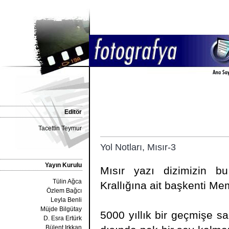
Editör
Tacettin Teymur
Yol Notları, Mısır-3
Yayın Kurulu
Mısır yazı dizimizin b
Tülin Ağca
Krallığına ait başkenti M
Özlem Bağcı
Leyla Benli
Müjde Bilgütay
5000 yıllık bir geçmişe s
D. Esra Ertürk
Bülent Irkkan