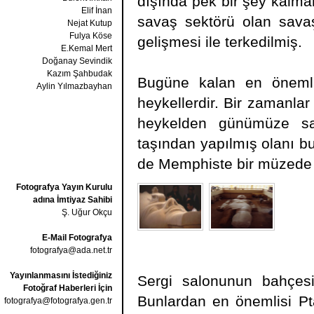
dışında pek bir şey kalm
Elif İnan
savaş sektörü olan savaş 
Nejat Kutup
Fulya Köse
gelişmesi ile terkedilmiş.
E.Kemal Mert
Doğanay Sevindik
Kazım Şahbudak
Bugüne kalan en önemli 
Aylin Yılmazbayhan
heykellerdir. Bir zamanla
heykelden günümüze sad
taşından yapılmış olanı b
de Memphiste bir müzede
Fotografya Yayın Kurulu
adına İmtiyaz Sahibi
Ş. Uğur Okçu
E-Mail Fotografya
fotografya@ada.net.tr
Yayınlanmasını İstediğiniz
Sergi salonunun bahçesi
Fotoğraf Haberleri İçin
Bunlardan en önemlisi Pt
fotografya@fotografya.gen.tr