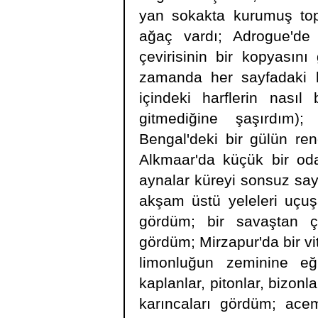
yan sokakta kurumuş top
ağaç vardı; Adrogue'de b
çevirisinin bir kopyasın
zamanda her sayfadaki h
içindeki harflerin nasıl
gitmediğine şaşırdım)
Bengal'deki bir gülün ren
Alkmaar'da küçük bir od
aynalar küreyi sonsuz sayı
akşam üstü yeleleri uçuş
gördüm; bir savaştan çık
gördüm; Mirzapur'da bir vi
limonluğun zeminine eğr
kaplanlar, pitonlar, bizonl
karıncaları gördüm; acem