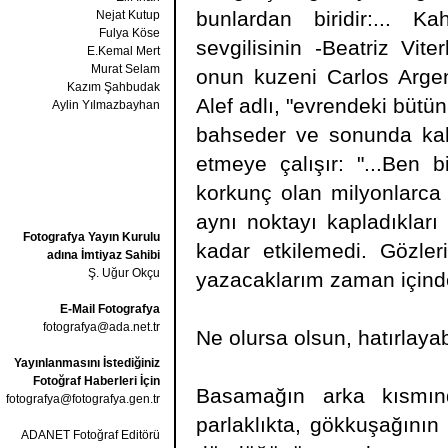
bunlardan biridir:...
Nejat Kutup
Fulya Köse
sevgilisinin -Beatriz Vit
E.Kemal Mert
Murat Selam
onun kuzeni Carlos Argen
Kazım Şahbudak
Alef adlı, "evrendeki bütü
Aylin Yılmazbayhan
bahseder ve sonunda kahra
etmeye çalışır: "...Ben
korkunç olan milyonlarca
aynı noktayı kapladıkları 
Fotografya Yayın Kurulu
kadar etkilemedi. Gözle
adına İmtiyaz Sahibi
Ş. Uğur Okçu
yazacaklarım zaman içinde 
E-Mail Fotografya
fotografya@ada.net.tr
Ne olursa olsun, hatırlay
Yayınlanmasını İstediğiniz
Fotoğraf Haberleri İçin
Basamağın arka kısmın
fotografya@fotografya.gen.tr
parlaklıkta, gökkuşağının
ADANET Fotoğraf Editörü