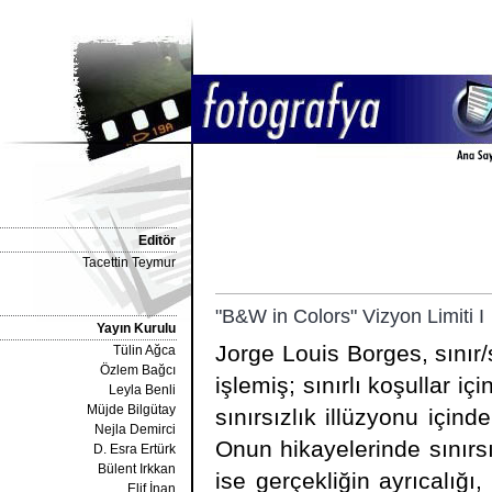
Editör
Tacettin Teymur
"B&W in Colors" Vizyon Limiti I
Yayın Kurulu
Jorge Louis Borges, sınır/
Tülin Ağca
Özlem Bağcı
işlemiş; sınırlı koşullar i
Leyla Benli
Müjde Bilgütay
sınırsızlık illüzyonu içind
Nejla Demirci
Onun hikayelerinde sınırsız
D. Esra Ertürk
Bülent Irkkan
ise gerçekliğin ayrıcalığı, 
Elif İnan