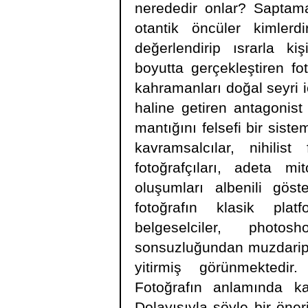
nerededir onlar? Saptamal
otantik öncüler kimlerd
değerlendirip ısrarla ki
boyutta gerçekleştiren fot
kahramanları doğal seyri i
haline getiren antagonist
mantığını felsefi bir sist
kavramsalcılar, nihilis
fotoğrafçıları, adeta mi
oluşumları albenili göst
fotoğrafın klasik pla
belgeselciler, photo
sonsuzluğundan muzdarip m
yitirmiş görünmektedir
Fotoğrafın anlamında kay
Dolayısıyla şöyle bir öneri