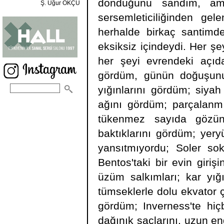
döndüğünü sandım, ama
Ş. Uğur OKÇU
sersemleticiliğinden gel
herhalde birkaç santimd
eksiksiz içindeydi. Her ş
her şeyi evrendeki açıda
gördüm, günün doğuşunu
yığınlarını gördüm; siya
ağını gördüm; parçalanmı
tükenmez sayıda gözün
baktıklarını gördüm; yer
yansıtmıyordu; Soler so
Bentos'taki bir evin giriş
üzüm salkımları; kar yığ
tümseklerle dolu ekvator ç
gördüm; Inverness'te hi
dağınık saçlarını, uzun e