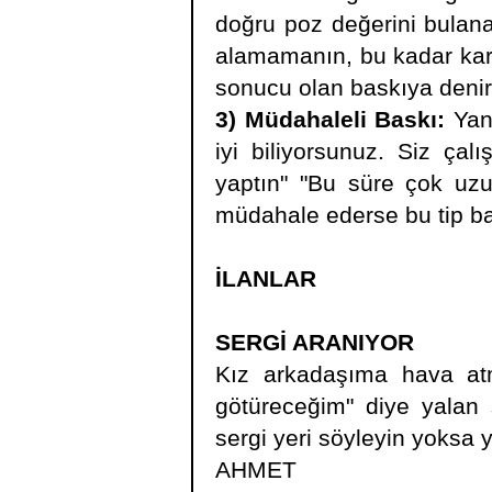
doğru poz değerini bulana
alamamanın, bu kadar kar
sonucu olan baskıya denir
3) Müdahaleli Baskı:
Yanı
iyi biliyorsunuz. Siz çal
yaptın" "Bu süre çok uzun
müdahale ederse bu tip ba
İLANLAR
SERGİ ARANIYOR
Kız arkadaşıma hava atm
götüreceğim" diye yalan 
sergi yeri söyleyin yoksa
AHMET