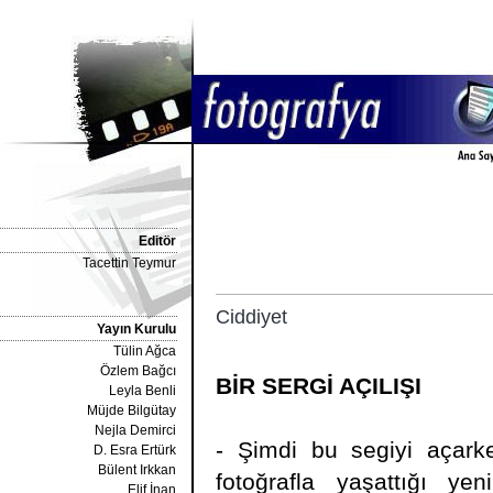
Editör
Tacettin Teymur
Ciddiyet
Yayın Kurulu
Tülin Ağca
Özlem Bağcı
BİR SERGİ AÇILIŞI
Leyla Benli
Müjde Bilgütay
Nejla Demirci
- Şimdi bu segiyi açarke
D. Esra Ertürk
Bülent Irkkan
fotoğrafla yaşattığı ye
Elif İnan