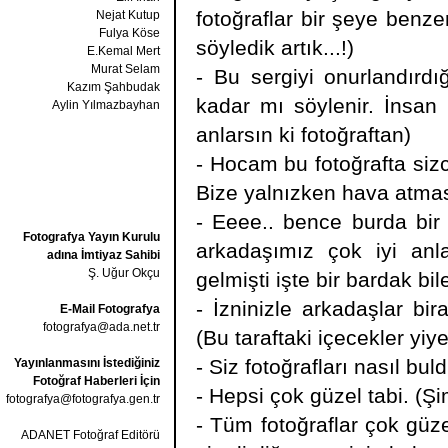
fotoğraflar bir şeye benz
Nejat Kutup
Fulya Köse
söyledik artık...!)
E.Kemal Mert
Murat Selam
- Bu sergiyi onurlandırdı
Kazım Şahbudak
kadar mı söylenir. İnsan
Aylin Yılmazbayhan
anlarsın ki fotoğraftan)
- Hocam bu fotoğrafta siz
Bize yalnızken hava atmas
- Eeee.. bence burda bir
Fotografya Yayın Kurulu
arkadaşımız çok iyi anl
adına İmtiyaz Sahibi
Ş. Uğur Okçu
gelmişti işte bir bardak bi
- İzninizle arkadaşlar bi
E-Mail Fotografya
fotografya@ada.net.tr
(Bu taraftaki içecekler yiy
- Siz fotoğrafları nasıl bu
Yayınlanmasını İstediğiniz
Fotoğraf Haberleri İçin
- Hepsi çok güzel tabi. (
fotografya@fotografya.gen.tr
- Tüm fotoğraflar çok güzel
ADANET Fotoğraf Editörü