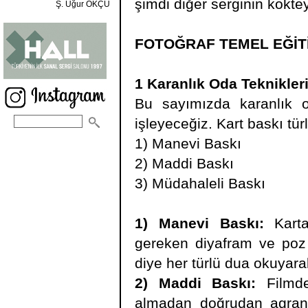
şimdi diğer serginin koktey
Ş. Uğur OKÇU
FOTOĞRAF TEMEL EĞİTİ
1 Karanlık Oda Teknikleri
Bu sayımızda karanlık o
işleyeceğiz. Kart baskı türl
1) Manevi Baskı
2) Maddi Baskı
3) Müdahaleli Baskı
1) Manevi Baskı:
Karta
gereken diyafram ve poz s
diye her türlü dua okuyara
2) Maddi Baskı:
Filmde
almadan doğrudan agrandi