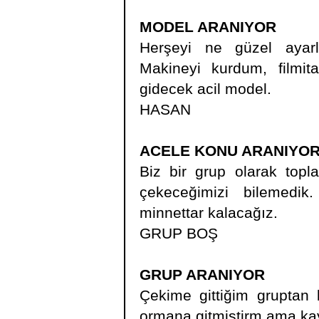
MODEL ARANIYOR
Herşeyi ne güzel ayarl
Makineyi kurdum, filmi
gidecek acil model.
HASAN
ACELE KONU ARANIYO
Biz bir grup olarak topla
çekeceğimizi bilemedi
minnettar kalacağız.
GRUP BOŞ
GRUP ARANIYOR
Çekime gittiğim gruptan 
ormana gitmiştirm ama ka