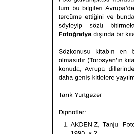
tüm bu bilgileri Avrupa’da
tercüme ettiğini ve bunda
söyleyip sözü bitirm
Fotoğrafya
dışında bir kit
Sözkonusu kitabın en öne
olmasıdır (Torosyan’ın kit
konuda, Avrupa dillerinde
daha geniş kitlelere yayıl
Tarık Yurtgezer
Dipnotlar:
AKDENİZ, Tanju, Foto
1990, s.2.