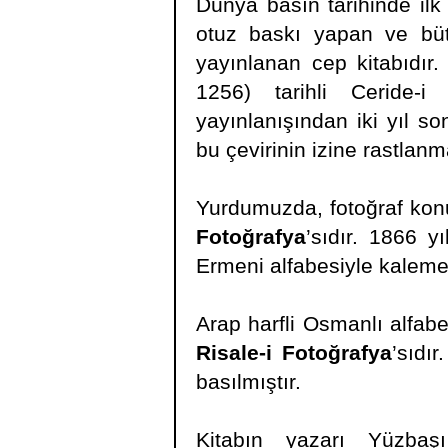
Dünya basın tarihinde ilk 
otuz baskı yapan ve büt
yayınlanan cep kitabıdır
1256) tarihli Ceride-
yayınlanışından iki yıl s
bu çevirinin izine rastlanm
Yurdumuzda, fotoğraf kon
Fotoğrafya
’sıdır. 1866 y
Ermeni alfabesiyle kaleme 
Arap harfli Osmanlı alfabe
Risale-i Fotoğrafya
’sıdı
basılmıştır.
Kitabın yazarı Yüzbaş