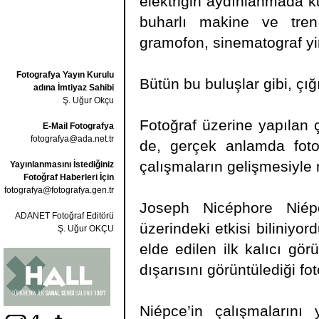
elektriğin aydınlanmada ku
buharlı makine ve tren 
gramofon, sinematograf yin
Fotografya Yayın Kurulu
Bütün bu buluşlar gibi, çığı
adına İmtiyaz Sahibi
Ş. Uğur Okçu
Fotoğraf üzerine yapılan
E-Mail Fotografya
fotografya@ada.net.tr
de, gerçek anlamda fotoğ
çalışmaların gelişmesiyl
Yayınlanmasını İstediğiniz
Fotoğraf Haberleri İçin
fotografya@fotografya.gen.tr
Joseph Nicéphore Niépc
ADANET Fotoğraf Editörü
üzerindeki etkisi biliniyo
Ş. Uğur OKÇU
elde edilen ilk kalıcı g
dışarısını görüntülediği fo
Niépce’in çalışmaların