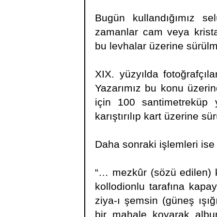
Bugün kullandığımız sel
zamanlar cam veya kristal
bu levhalar üzerine sürülm
XIX. yüzyılda fotoğrafçılar
Yazarımız bu konu üzerin
için 100 santimetreküp
karıştırılıp kart üzerine sür
Daha sonraki işlemleri ise
“… mezkûr (sözü edilen) k
kollodionlu tarafına kapay
ziya-ı şemsin (güneş ışığ
bir mahale koyarak albu