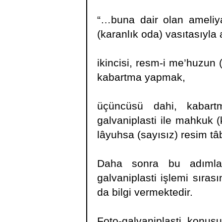
“…buna dair olan ameliya
(karanlık oda) vasıtasıyla
ikincisi, resm-i me’huzun 
kabartma yapmak,
üçüncüsü dahi, kabart
galvaniplasti ile mahkuk 
lâyuhsa (sayısız) resim tâb
Daha sonra bu adımlar a
galvaniplasti işlemi sıras
da bilgi vermektedir.
Foto-galvaniplasti konus