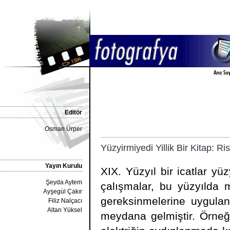
Editör
Osman Ürper
Yüzyirmiyedi Yillik Bir Kitap: Ri
Yayın Kurulu
XIX. Yüzyıl bir icatlar yü
Şeyda Aytem
çalışmalar, bu yüzyılda 
Ayşegül Çakır
gereksinmelerine uygulan
Filiz Nalçacı
Altan Yüksel
meydana gelmiştir. Örneğin