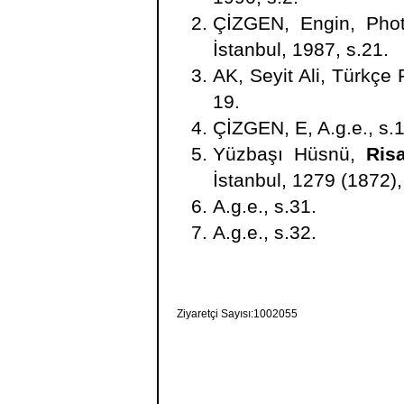
ÇİZGEN, Engin, Phot
İstanbul, 1987, s.21.
AK, Seyit Ali, Türkçe 
19.
ÇİZGEN, E, A.g.e., s.
Yüzbaşı Hüsnü,
Risa
İstanbul, 1279 (1872),
A.g.e., s.31.
A.g.e., s.32.
Ziyaretçi Sayısı:1002055