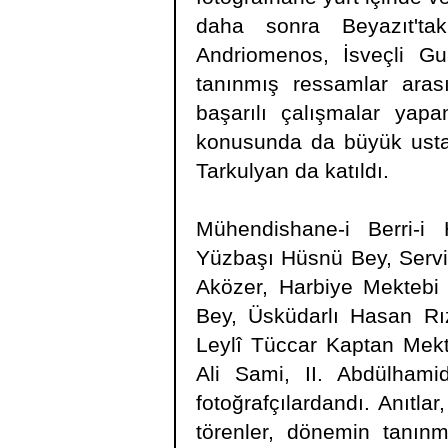
daha sonra Beyazıt'ta
Andriomenos, İsveçli Gu
tanınmış ressamlar arası
başarılı çalışmalar yapa
konusunda da büyük usta 
Tarkulyan da katıldı.
Mühendishane-i Berri-
Yüzbaşı Hüsnü Bey, Servil
Aközer, Harbiye Mekteb
Bey, Üsküdarlı Hasan Rı
Leylî Tüccar Kaptan Mekte
Ali Sami, II. Abdülhamid
fotoğrafçılardandı. Anıtlar,
törenler, dönemin tanınmı