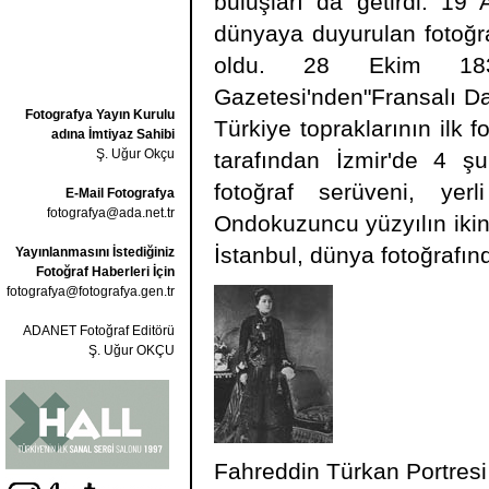
buluşları da getirdi. 1
dünyaya duyurulan fotoğraf
oldu. 28 Ekim 1839
Gazetesi'nden"Fransalı Da
Fotografya Yayın Kurulu
Türkiye topraklarının ilk 
adına İmtiyaz Sahibi
Ş. Uğur Okçu
tarafından İzmir'de 4 şu
fotoğraf serüveni, yer
E-Mail Fotografya
fotografya@ada.net.tr
Ondokuzuncu yüzyılın ikin
İstanbul, dünya fotoğrafın
Yayınlanmasını İstediğiniz
Fotoğraf Haberleri İçin
fotografya@fotografya.gen.tr
ADANET Fotoğraf Editörü
Ş. Uğur OKÇU
Fahreddin Türkan Portresi