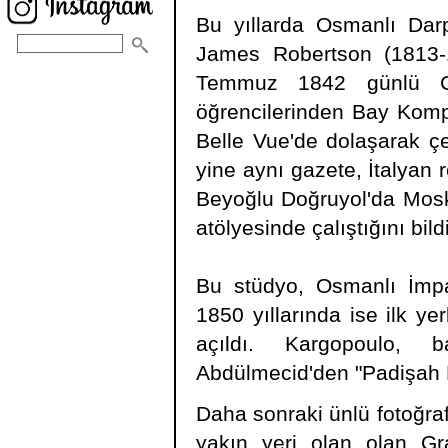
Bu yıllarda Osmanlı Darp
James Robertson (1813-18
Temmuz 1842 günlü Cer
öğrencilerinden Bay Kompa
Belle Vue'de dolaşarak çe
yine aynı gazete, İtalyan
Beyoğlu Doğruyol'da Mosko
atölyesinde çalıştığını bild
Bu stüdyo, Osmanlı İmpara
1850 yıllarında ise ilk ye
açıldı. Kargopoulo, b
Abdülmecid'den "Padişah Ha
Daha sonraki ünlü fotoğraf
yakın yeri olan olan Gra