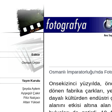
Editör
Osman Ürper
Osmanlı İmparatorluğu'nda Fot
Yayın Kurulu
Onsekizinci yüzyılda, ö
Şeyda Aytem
dönen fabrika çarkları, y
Ayşegül Çakır
dayalı kültürden endüstr
Filiz Nalçacı
Altan Yüksel
alanını etkisi altına al