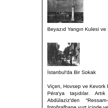
Beyazıd Yangın Kulesi ve 
İstanbul'da Bir Sokak
Viçen, Hovsep ve Kevork k
Péra'ya taşıdılar. Art
Abdülaziz'den "Ressam
fotoğrafhane yurt içinde v