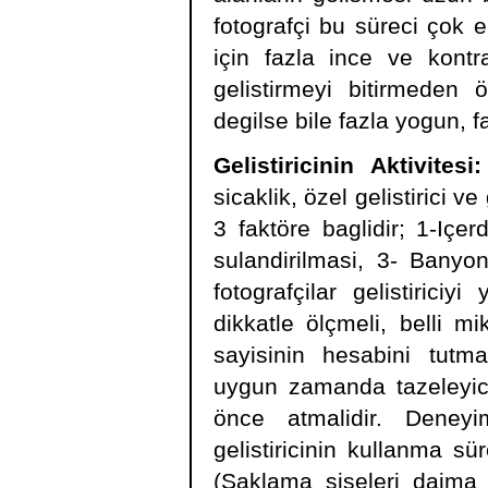
fotografçi bu süreci çok e
için fazla ince ve kontr
gelistirmeyi bitirmeden 
degilse bile fazla yogun, fa
Gelistiricinin Aktivitesi:
sicaklik, özel gelistirici ve
3 faktöre baglidir; 1-Içerd
sulandirilmasi, 3- Bany
fotografçilar gelistirici
dikkatle ölçmeli, belli mi
sayisinin hesabini tutmal
uygun zamanda tazeleyici
önce atmalidir. Deneyim
gelistiricinin kullanma sür
(Saklama siseleri daima a