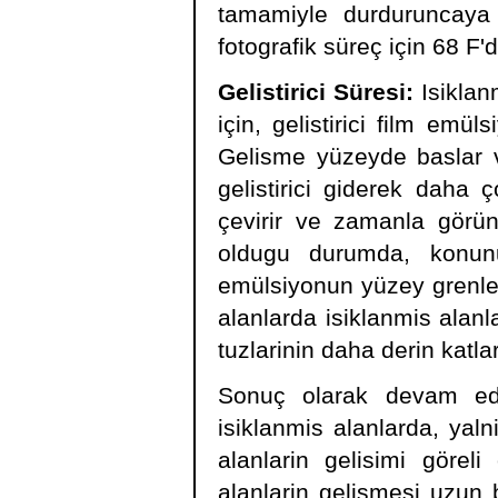
tamamiyle durduruncaya
fotografik süreç için 68 F'di
Gelistirici Süresi:
Isiklan
için, gelistirici film emü
Gelisme yüzeyde baslar v
gelistirici giderek daha 
çevirir ve zamanla görün
oldugu durumda, konunu
emülsiyonun yüzey grenleri
alanlarda isiklanmis alan
tuzlarinin daha derin katlar
Sonuç olarak devam ede
isiklanmis alanlarda, yaln
alanlarin gelisimi görel
alanlarin gelismesi uzun