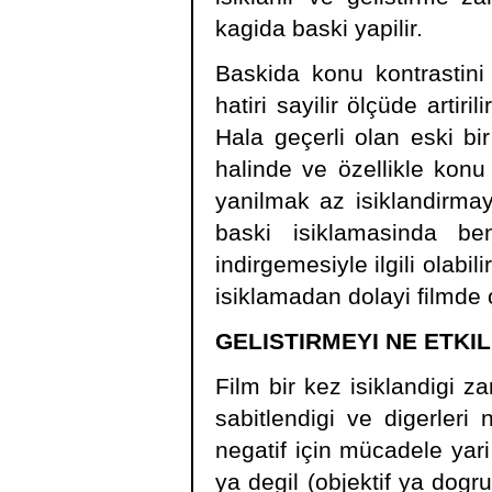
kagida baski yapilir.
Baskida konu kontrastini 
hatiri sayilir ölçüde artiri
Hala geçerli olan eski bir
halinde ve özellikle konu
yanilmak az isiklandirmay
baski isiklamasinda be
indirgemesiyle ilgili olabil
isiklamadan dolayi filmde 
GELISTIRMEYI NE ETKI
Film bir kez isiklandigi z
sabitlendigi ve digerler
negatif için mücadele yari
ya degil (objektif ya dogru