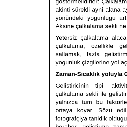
göstermelidirler: Çalkala
akinti sürekli ayni alana 
yönündeki yogunlugu art
Aksine çalkalama sekli ne 
Yetersiz çalkalama alacal
çalkalama, özellikle ge
sallamak, fazla gelist
yogunluk çizgilerine yol aç
Zaman-Sicaklik yoluyla G
Gelistiricinin tipi, akt
çalkalama sekli ile gelist
yalnizca tüm bu faktörler
ortaya koyar. Sözü edil
fotografçiya tanidik oldu
beraber, gelistirme zamani