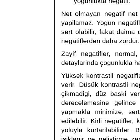
yogunlukta negatif.
Net olmayan negatif net
yapilamaz. Yogun negatif
sert olabilir, fakat daim
negatiflerden daha zordur.
Zayif negatifler, normal
detaylarinda çogunlukla hat
Yüksek kontrastli negatifl
verir. Düsük kontrastli ne
çikmadigi, düz baski verir
derecelemesine gelince
yapmakla minimize, ser
edilebilir. Kirli negatifler
yoluyla kurtarilabilirler
isiklanir ve gelistirme z