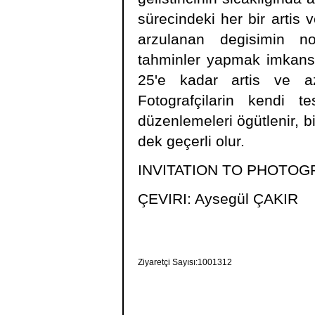
sürecindeki her bir artis 
arzulanan degisimin n
tahminler yapmak imkansi
25'e kadar artis ve az
Fotografçilarin kendi te
düzenlemeleri ögütlenir, bi
dek geçerli olur.
INVITATION TO PHOTOG
ÇEVIRI: Aysegül ÇAKIR
Ziyaretçi Sayısı:1001312