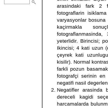
arasindaki fark 2 f
fotograflarin isiklam
varyasyonlar bosuna o
kaçirmakla sonuçl
fotograflanmasinda,
yeterlidir. Birincisi;
Ikincisi; 4 kati uzun 
çeyrek kati uzunlugu
kisilir). Normal kontr
farkli pozun basamakl
fotografçi serinin en
negatifi nasil degerlen
Negatifler arasinda 
dereceli kagidi seç
harcamalarda bulunmaks