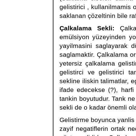
gelistirici , kullanilmamis
saklanan çözeltinin bile raf
Çalkalama Sekli:
Çalkal
emülsiyon yüzeyinden yok 
yayilmasini saglayarak dü
saglamaktir. Çalkalama oran
yetersiz çalkalama gelist
gelistirci ve gelistirici 
sekline iliskin talimatlar,
ifade edecekse (?), harfi 
tankin boyutudur. Tank ne 
sekli de o kadar önemli ola
Gelistirme boyunca yanlis 
zayif negatiflerin ortak 