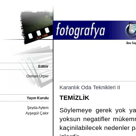
Editör
Osman Ürper
Karanlık Oda Teknikleri II
TEMİZLİK
Yayın Kurulu
Şeyda Aytem
Söylemeye gerek yok yaln
Ayşegül Çakır
yoksun negatifler mükemme
kaçinilabilecek nedenler p