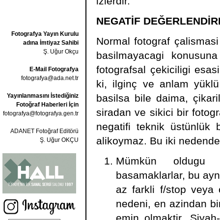
izlerdir.
NEGATİF DEĞERLENDİR
Fotografya Yayın Kurulu
Normal fotograf çalismasi 
adına İmtiyaz Sahibi
Ş. Uğur Okçu
basilmayacagi konusuna
fotografsal çekiciligi esa
E-Mail Fotografya
fotografya@ada.net.tr
ki, ilginç ve anlam yüklü 
Yayınlanmasını İstediğiniz
basilsa bile daima, çikar
Fotoğraf Haberleri İçin
siradan ve sikici bir fotogr
fotografya@fotografya.gen.tr
negatifi teknik üstünlük
ADANET Fotoğraf Editörü
alikoymaz. Bu iki nedende
Ş. Uğur OKÇU
Mümkün oldugu sür
basamaklarlar, bu ayni
az farkli f/stop veya
nedeni, en azindan bi
emin olmaktir. Siyah-