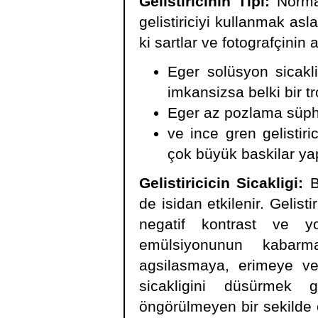
Gelistiricinin Tipi:
Normal 
gelistiriciyi kullanmak asl
ki sartlar ve fotografçini
Eger solüsyon sicakl
imkansizsa belki bir tro
Eger az pozlama süphes
ve ince gren gelisti
çok büyük baskilar y
Gelistiricicin Sicakligi:
Bü
de isidan etkilenir. Gelisti
negatif kontrast ve yo
emülsiyonunun kabar
agsilasmaya, erimeye ve 
sicakligini düsürmek ge
öngörülmeyen bir sekilde e