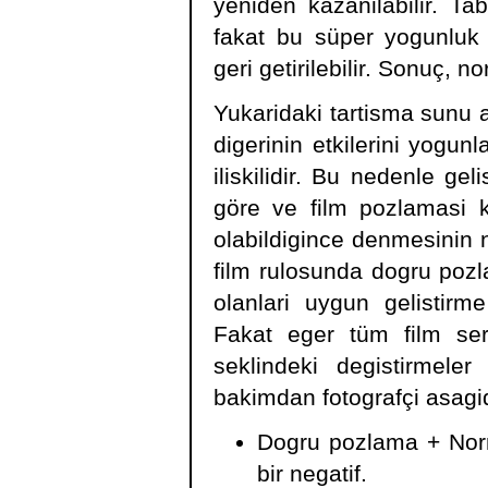
yeniden kazanilabilir. Tab
fakat bu süper yogunluk 
geri getirilebilir. Sonuç, n
Yukaridaki tartisma sunu a
digerinin etkilerini yogunl
iliskilidir. Bu nedenle g
göre ve film pozlamasi 
olabildigince denmesinin n
film rulosunda dogru pozla
olanlari uygun gelistirme
Fakat eger tüm film se
seklindeki degistirmeler
bakimdan fotografçi asagida
Dogru pozlama + Norm
bir negatif.