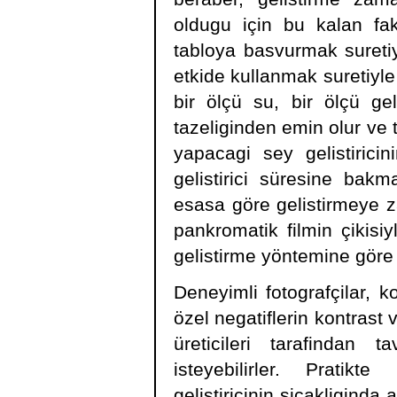
oldugu için bu kalan fakt
tabloya basvurmak suretiyle
etkide kullanmak suretiyle
bir ölçü su, bir ölçü geli
tazeliginden emin olur ve 
yapacagi sey gelistirici
gelistirici süresine bak
esasa göre gelistirmeye za
pankromatik filmin çikis
gelistirme yöntemine göre
Deneyimli fotografçilar,
özel negatiflerin kontrast
üreticileri tarafindan t
isteyebilirler. Pratikt
gelistiricinin sicakligind