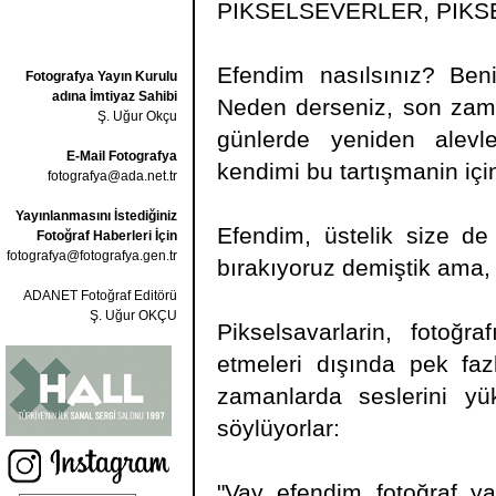
PIKSELSEVERLER, PIK
Efendim nasılsınız? Beni
Fotografya Yayın Kurulu
adına İmtiyaz Sahibi
Neden derseniz, son zama
Ş. Uğur Okçu
günlerde yeniden alev
E-Mail Fotografya
kendimi bu tartışmanin içi
fotografya@ada.net.tr
Yayınlanmasını İstediğiniz
Efendim, üstelik size de s
Fotoğraf Haberleri İçin
fotografya@fotografya.gen.tr
bırakıyoruz demiştik ama, 
ADANET Fotoğraf Editörü
Ş. Uğur OKÇU
Pikselsavarlarin, fotoğ
etmeleri dışında pek fazl
zamanlarda seslerini yü
söylüyorlar:
"Vay efendim fotoğraf ya