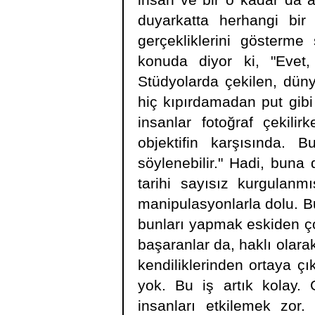
insan ve bir o kadar da 
duyarkatta herhangi bir 
gerçekliklerini gösterme
konuda diyor ki, "Evet,
Stüdyolarda çekilen, dünya
hiç kıpırdamadan put gib
insanlar fotoğraf çekili
objektifin karşısında. B
söylenebilir." Hadi, buna 
tarihi sayısız kurgulanmı
manipulasyonlarla dolu. 
bunları yapmak eskiden çok
başaranlar da, haklı olara
kendiliklerinden ortaya çı
yok. Bu iş artık kolay. 
insanları etkilemek zor