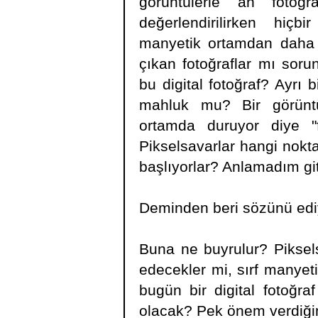
görüntülerle an fotoğr
değerlendirilirken hiç
manyetik ortamdan daha 
çıkan fotoğraflar mı soru
bu digital fotoğraf? Ayrı 
mahluk mu? Bir görünt
ortamda duruyor diye "
Pikselsavarlar hangi nok
başlıyorlar? Anlamadım git
Deminden beri sözünü ediyor
Buna ne buyrulur? Piksels
edecekler mi, sırf manyet
bugün bir digital fotoğr
olacak? Pek önem verdiğim