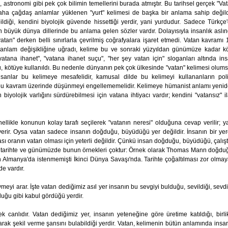
k, astronomi gibi pek çok bilimin temellerini burada atmıştır. Bu tarihsel gerçek "Va
aha çağdaş anlamlar yüklenen "yurt" kelimesi de başka bir anlama sahip değild
ldiği, kendini biyolojik güvende hissettiği yerdir, yani yurdudur. Sadece Türkçe
 büyük dünya dillerinde bu anlama gelen sözler vardır. Dolayısıyla insanlık aslı
atan" derken belli sınırlarla çevrilmiş coğrafyalara işaret etmedi. Vatan kavramı 
la anlam değişikliğine uğradı, kelime bu ve sonraki yüzyıldan günümüze kadar k
vatana ihanet", "vatana ihanet suçu", "her şey vatan için" sloganları altında in
dü, kötüye kullanıldı. Bu nedenle dünyanın pek çok ülkesinde "vatan" kelimesi olum
anlar bu kelimeye mesafelidir, kamusal dilde bu kelimeyi kullananların poli
m bu kavram üzerinde düşünmeyi engellememelidir. Kelimeye hümanist anlamı yeni
 biyolojik varlığını sürdürebilmesi için vatana ihtiyacı vardır; kendini "vatansız" i
llikle konunun kolay tarafı seçilerek "vatanın neresi" olduğuna cevap verilir; y
verir. Oysa vatan sadece insanın doğduğu, büyüdüğü yer değildir. İnsanın bir ye
sı oranın vatan olması için yeterli değildir. Çünkü insan doğduğu, büyüdüğü, çalışt
r ki tarihte ve günümüzde bunun örnekleri çoktur: Örnek olarak Thomas Mann doğdu
n Almanya'da istenmemişti İkinci Dünya Savaşı'nda. Tarihte çoğaltılması zor olma
e vardır.
eyi arar. İşte vatan dediğimiz asıl yer insanın bu sevgiyi bulduğu, sevildiği, sevdi
uğu gibi kabul gördüğü yerdir.
ek canlıdır. Vatan dediğimiz yer, insanın yeteneğine göre üretime katıldığı, birli
larak şekil verme şansını bulabildiği yerdir. Vatan, kelimenin bütün anlamında insa