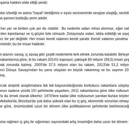
aşama hakkını elde ettiği yerdir.
 izlediği ve adına "hayat" dediğimiz o eşsiz serüveninde sevgiye ulaştığı, sevildi
ma şansını bulduğu yerin adıdır.
Bu, her yer ve birden çok yer de olabilir. Bu nedenle vatan miras alınmaz, eğer va
den kıpırdamaz ve iç göçler bile olmazdı. Dolayısıyla vatan, iddia edildiği ve yay
ez bir yer değildir. Her insan kendi vatanını kendi yaratır. Kendi vatanını yaratma
melidir; bu bir insan hakkıdır.
 alanını savaş, iç savaş gibi çeşitli nedenlerle terk etmek zorunda kalabilir. Birleş
rakamlarına göre, ki bu rakam 2014'ü kapsıyor, yaklaşık 60 milyon (59,5) insan çeşi
nmak zorunda kalmış. 2005'de 37,5 milyon olan bu rakam, 2013'de 51,2 mily
 İkinci Dünya Savaşı'ndan bu yana ulaşılan en büyük rakammış ve bu sayının 2
muş.
Ancak ampirik araştırmalara tek tek başvurulduğunda korkutucu rakamlara ulaşılıy
sunun sadece yüzde 15'i şehirlerde yaşarken, 2011 rakamlarına göre ülke nüfusu
Ya da örnek olarak ülkemiz: 1970'lere kadar ülke nüfusunun yarıdan fazlası köyle
eksika'da, Brezilya'da çok daha yüksek olan bu iç göç, ekonomik sorunları olma
ine göre, önümüzdeki uzun bir dönem ülke politikalarının şehirlerde belirleneceğ
ine rağmen iç göç ile sığınmacı sayısındaki artış insanlığın daha uzun bir dönem