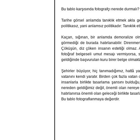
Bu tablo karşısında fotografçı nerede durmalı?
Tarihe görsel anlamda tanıklık etmek akla gelen
politikasız, yani anlamsız politikadır: Tanıklık 
Kaçan, sığınan, bir anlamda demoralize olm
görmediği de burada hatırlanabilir. Direnme
Çöküşün, diz çöken insanın estetiği olmaz. A
fotoğraf belgeseli umut mesajı vermiyorsa, 
geldiğinde başvurulan kuru birer belge olmakt
Şehirler büyüyor, hiç tanımadığımız, hattâ ya
vatanını kendi yaratır. Birden çok fazla vatan o
insanlarla birlikte tasarlama şansını bulduğu, 
nereden geldiğimiz değil, önemli olan nereye
hatırlanırsa önemli olan geleceği birlikte tasa
Bu tablo fotograflanmaya değerdir.