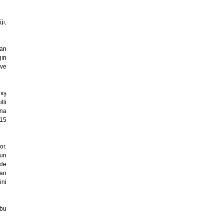
ği,
tan
gın
 ve
miş
tli
ona
015
or.
nun
rde
yan
ini
 bu