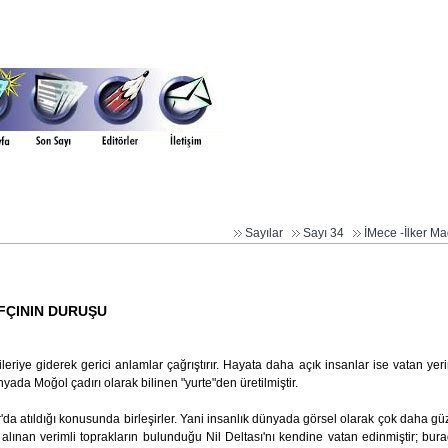
Sayılar
Sayı 34
İMece -İlker M
FÇININ DURUŞU
eriye giderek gerici anlamlar çağrıştırır. Hayata daha açık insanlar ise vatan yer
nyada Moğol çadırı olarak bilinen "yurte"den üretilmiştir.
ısır'da atıldığı konusunda birleşirler. Yani insanlık dünyada görsel olarak çok daha gü
lınan verimli toprakların bulunduğu Nil Deltası'nı kendine vatan edinmiştir; bur