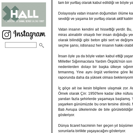
tam bir yurttaş olarak kabul edildiği ve böyle y
Dolayısıyla vatan insanın doğumdan ölüme kadar
sevdiği ve yaşama bir yurttaş olarak aktif katıl
Vatan insanın kendini ait hissettiği yerdir. 
miras alınabilir olsaydı her insan doğduğu yer
olarak bilindiği gibi beton gibi sert ve değişm
seçme şansı, istisnasız her insanın hakkı olabil
İnsan öyle ya da böyle vatan kabul ettiği yaşam
Milletler Sığınmacılara Yardım Örgütü'nün son 
nedenlerden dolayı bir başka ülkeye sığı
tırmanmış. Yine aynı örgüt verilerine göre
raporunda daha da yüksek olması bekleniyor
İç göçe ait ise kesin bilgilere ulaşmak zor. 
Örnek olarak Çin: 1950'lere kadar ülke nüfu
yarıdan fazla şehirlerde yaşamaya başlamış. 
yaşarken günümüzde bu oran tersine döndü. M
Batı Avrupa ülkelerinde de bile görülebildiğ
gösteriyor.
Dünya ticaret hacminin her geçen yıl büyümes
sorunlarla birlikte yaşayacağını gösteriyor.