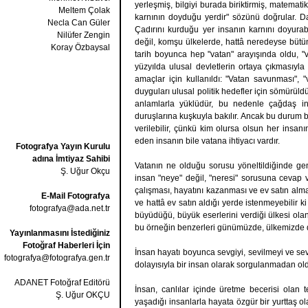
yerleşmiş, bilgiyi burada biriktirmiş, matemati
Meltem Çolak
karnının doyduğu yerdir" sözünü doğrular. D
Necla Can Güler
Çadırını kurduğu yer insanın karnını doyurabi
Nilüfer Zengin
değil, komşu ülkelerde, hattâ neredeyse bütün
Koray Özbaysal
tarih boyunca hep "vatan" arayışında oldu, "v
yüzyılda ulusal devletlerin ortaya çıkmasıy
amaçlar için kullanıldı: "Vatan savunması", "
duyguları ulusal politik hedefler için sömürül
anlamlarla yüklüdür, bu nedenle çağdaş ins
duruşlarına kuşkuyla bakılır. Ancak bu duru
verilebilir, çünkü kim olursa olsun her insanın
eden insanın bile vatana ihtiyacı vardır.
Fotografya Yayın Kurulu
adına İmtiyaz Sahibi
Vatanın ne olduğu sorusu yöneltildiğinde gene
Ş. Uğur Okçu
insan "neye" değil, "neresi" sorusuna cevap 
çalışması, hayatını kazanması ve ev satın alma
E-Mail Fotografya
ve hattâ ev satın aldığı yerde istenmeyebili
fotografya@ada.net.tr
büyüdüğü, büyük eserlerini verdiği ülkesi ola
bu örneğin benzerleri günümüzde, ülkemizde d
Yayınlanmasını İstediğiniz
Fotoğraf Haberleri İçin
İnsan hayatı boyunca sevgiyi, sevilmeyi ve sevm
fotografya@fotografya.gen.tr
dolayısıyla bir insan olarak sorgulanmadan old
ADANET Fotoğraf Editörü
İnsan, canlılar içinde üretme becerisi olan t
Ş. Uğur OKÇU
yaşadığı insanlarla hayata özgür bir yurttaş o