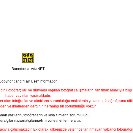
Barındırma: AdaNET
Copyright and "Fair Use" Information
ndır. Fotoğrafçıları ve dünyada yapılan fotoğraf çalışmalarını tanıtmak amacıyla bilgi
haber yayınları yapmaktadır.
yer alan fotoğraflar ve alıntıların sorumluluğu makalenin yazarına, fotoğrafçısına aittir
rden ve ihlallerden derginin herhangi bir sorumluluğu yoktur.
nan yazıların, fotoğrafların ve kısa filmlerin sorumluluğu
ğrafçılarına/sanatçılarına/film yönetmenlerine aittir.
macıyla çalışmaktadır. Ek olarak, ülkemizde yeterince tanınmayan yabancı fotoğrafçıl