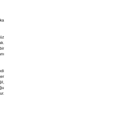
ika
nüz
ak.
bir
anı
ndi
ğer
il,
uğu
ur.