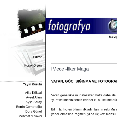
Editör
Koray Olşen
İMece -İlker Maga
VATAN, GÖÇ, SIĞINMA VE FOTOGRA
Yayın Kurulu
Atila Köksal
Vatan genellikle muhafazakâr, hattâ daha da il
Aysel Altun
"yurt" kelimesini tercih ederler ki, bu kelime dü
Ayşe Saray
Berrin Cerrahoğlu
Bilim tarihçileri bilimin ilk adımlarının eski M
Dora Günel
yerler olmasına rağmen, yılda üç kez mahsul a
Mehmet N.Savcı