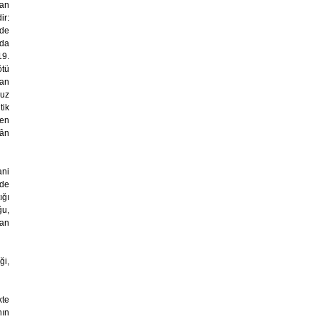
tan
ir:
'de
nda
19.
ötü
san
suz
tik
den
lân
ani
rde
ığı
ğu,
yan
ği,
kte
nın