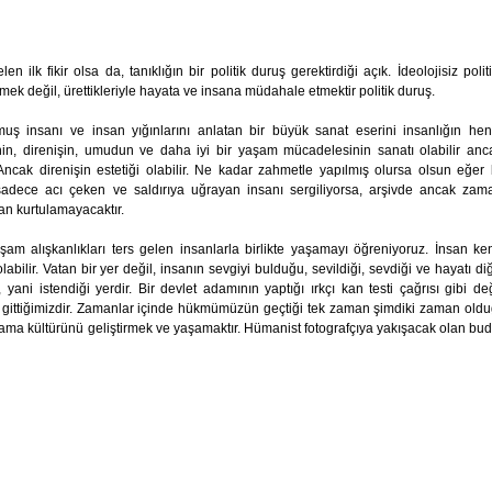
 ilk fikir olsa da, tanıklığın bir politik duruş gerektirdiği açık. İdeolojisiz polit
etmek değil, ürettikleriyle hayata ve insana müdahale etmektir politik duruş.
uş insanı ve insan yığınlarını anlatan bir büyük sanat eserini insanlığın he
nin, direnişin, umudun ve daha iyi bir yaşam mücadelesinin sanatı olabilir anc
ncak direnişin estetiği olabilir. Ne kadar zahmetle yapılmış olursa olsun eğer 
sadece acı çeken ve saldırıya uğrayan insanı sergiliyorsa, arşivde ancak zam
an kurtulamayacaktır.
şam alışkanlıkları ters gelen insanlarla birlikte yaşamayı öğreniyoruz. İnsan ke
labilir. Vatan bir yer değil, insanın sevgiyi bulduğu, sevildiği, sevdiği ve hayatı di
yani istendiği yerdir. Bir devlet adamının yaptığı ırkçı kan testi çağrısı gibi değ
 gittiğimizdir. Zamanlar içinde hükmümüzün geçtiği tek zaman şimdiki zaman old
rlama kültürünü geliştirmek ve yaşamaktır. Hümanist fotografçıya yakışacak olan bud