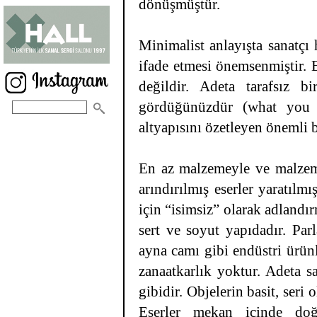
dönüşmüştür.
Minimalist anlayışta sanatçı
ifade etmesi önemsenmiştir. 
değildir. Adeta tarafsız b
gördüğünüzdür (what you 
altyapısını özetleyen önemli b
En az malzemeyle ve malzeme
arındırılmış eserler yaratılm
için “isimsiz” olarak adlandır
sert ve soyut yapıdadır. Parl
ayna camı gibi endüstri ürün
zanaatkarlık yoktur. Adeta sa
gibidir. Objelerin basit, seri
Eserler mekan içinde doğr