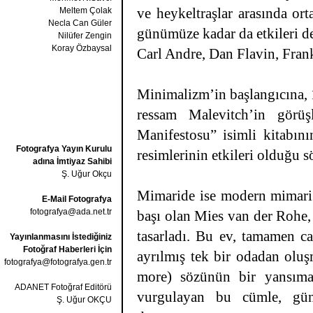
ve heykeltraşlar arasında or
Meltem Çolak
Necla Can Güler
günümüze kadar da etkileri d
Nilüfer Zengin
Koray Özbaysal
Carl Andre, Dan Flavin, Frank
Minimalizm’in başlangıcına, 1
ressam Malevitch’in görüş
Manifestosu” isimli kitabı
Fotografya Yayın Kurulu
resimlerinin etkileri olduğu s
adına İmtiyaz Sahibi
Ş. Uğur Okçu
Mimaride ise modern mimari
E-Mail Fotografya
fotografya@ada.net.tr
başı olan Mies van der Rohe,
tasarladı. Bu ev, tamamen c
Yayınlanmasını İstediğiniz
Fotoğraf Haberleri İçin
ayrılmış tek bir odadan olu
fotografya@fotografya.gen.tr
more) sözünün bir yansımas
ADANET Fotoğraf Editörü
vurgulayan bu cümle, gün
Ş. Uğur OKÇU