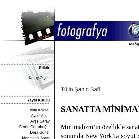
Editör
Koray Olşen
Tülin Şahin Safi
Yayın Kurulu
SANATTA MİNİMA
Atila Köksal
Aysel Altun
Ayşe Saray
Minimalizm’in özellikle sanat
Berrin Cerrahoğlu
Dora Günel
sonunda New York’ta soyut dı
Mehmet N.Savcı