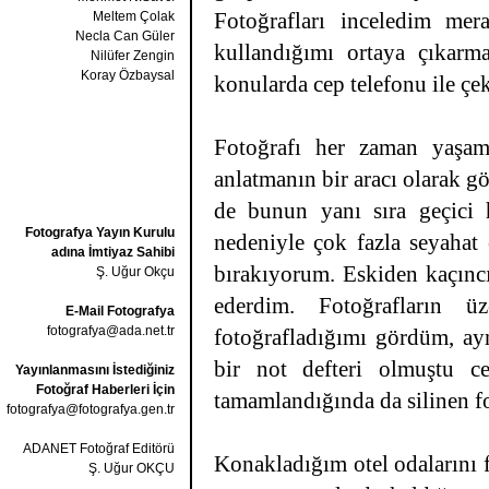
Fotoğrafları inceledim mer
Meltem Çolak
Necla Can Güler
kullandığımı ortaya çıkarm
Nilüfer Zengin
Koray Özbaysal
konularda cep telefonu ile ç
Fotoğrafı her zaman yaşam
anlatmanın bir aracı olarak 
de bunun yanı sıra geçici 
Fotografya Yayın Kurulu
nedeniyle çok fazla seyahat 
adına İmtiyaz Sahibi
bırakıyorum. Eskiden kaçınc
Ş. Uğur Okçu
ederdim. Fotoğrafların ü
E-Mail Fotografya
fotografya@ada.net.tr
fotoğrafladığımı gördüm, a
bir not defteri olmuştu ce
Yayınlanmasını İstediğiniz
Fotoğraf Haberleri İçin
tamamlandığında da silinen fo
fotografya@fotografya.gen.tr
ADANET Fotoğraf Editörü
Konakladığım otel odalarını 
Ş. Uğur OKÇU