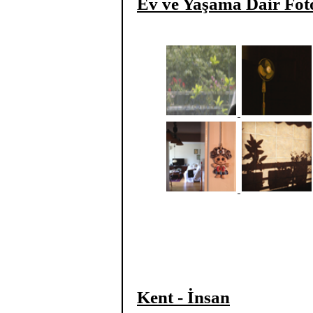
Ev ve Yaşama Dair Fot
Kent - İnsan