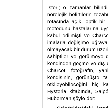
İsteri; o zamanlar bilind
nörolojik belirtilerin te
rotasında açık, optik bir
metodunu hastalarına uygul
kabul edilmişti ve Charcot
imalarla değişime uğrayab
olmayacak bir durum üzerine
sahiptiler ve görülmeye 
kendinden geçme ve dış d
Charcot; fotoğrafın, ya
kendisinin, görünüşte t
etkileyebileceğini hiç k
Hysteria kitabında, Salpé
Huberman şöyle der: