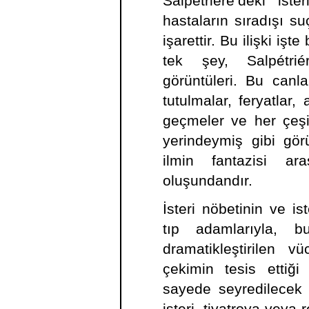
Salpétriére’deki iste
hastaların sıradışı suç
işarettir. Bu ilişki i
tek şey, Salpétriér
görüntüleri. Bu canl
tutulmalar, feryatlar
geçmeler ve her çeşit
yerindeymiş gibi görü
ilmin fantazisi ara
oluşundandır.
İsteri nöbetinin ve i
tıp adamlarıyla, b
dramatikleştirilen vüc
çekimin tesis ettiği 
sayede seyredilecek m