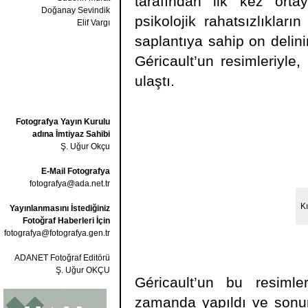
tarafından ilk kez ortay
Doğanay Sevindik
psikolojik rahatsızlıkları
Elif Vargı
saplantıya sahip on delin
Géricault’un resimleriyle
ulaştı.
Fotografya Yayın Kurulu
adına İmtiyaz Sahibi
Ş. Uğur Okçu
E-Mail Fotografya
fotografya@ada.net.tr
Kı
Yayınlanmasını İstediğiniz
Fotoğraf Haberleri İçin
fotografya@fotografya.gen.tr
ADANET Fotoğraf Editörü
Ş. Uğur OKÇU
Géricault’un bu resiml
zamanda yapıldı ve sonun