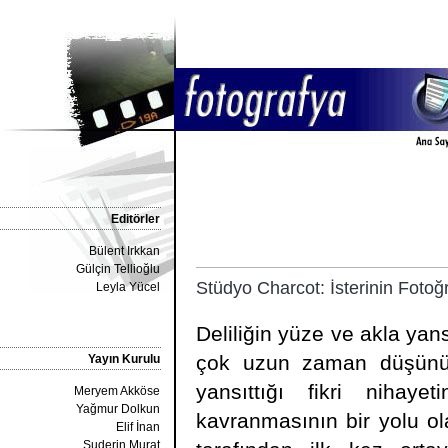
Editörler
Bülent Irkkan
Gülçin Tellioğlu
Stüdyo Charcot: İsterinin Fotoğ
Leyla Yücel
Deliliğin yüze ve akla yan
çok uzun zaman düşünüldü
Yayın Kurulu
yansıttığı fikri nihaye
Meryem Akköse
Yağmur Dolkun
kavranmasının bir yolu ola
Elif İnan
Suderin Murat