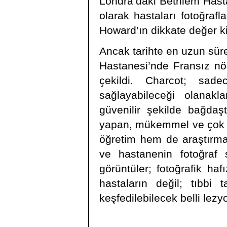
Londra’daki Bethlem Hasta
olarak hastaları fotoğraf
Howard’ın dikkate değer ki
Ancak tarihte en uzun sürel
Hastanesi’nde Fransız nör
çekildi. Charcot; sad
sağlayabileceği olanaklar
güvenilir şekilde bağdaşt
yapan, mükemmel ve çok fa
öğretim hem de araştırma
ve hastanenin fotoğraf
görüntüler; fotoğrafik ha
hastaların değil; tıbbi
keşfedilebilecek belli lezy