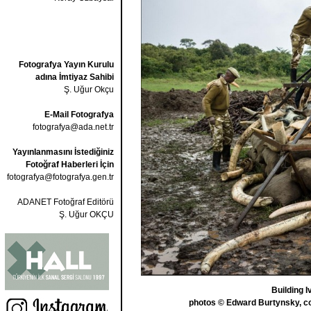
Fotografya Yayın Kurulu
adına İmtiyaz Sahibi
Ş. Uğur Okçu
E-Mail Fotografya
fotografya@ada.net.tr
Yayınlanmasını İstediğiniz
Fotoğraf Haberleri İçin
fotografya@fotografya.gen.tr
ADANET Fotoğraf Editörü
Ş. Uğur OKÇU
Building I
photos © Edward Burtynsky, cou