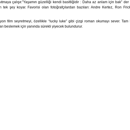
sıtmaya çalışır.”Yaşamın güzelliği kendi basitliğidir : Daha az anlam için bak” der
 şey koyar. Favorisi olan fotoğrafçılardan bazıları: Andre Kertez, Ron Fric
on film seyretmeyi, özellikle “lucky luke” gibi çizgi roman okumayı sever. Tam 
arı beslemek için yanında sürekli yiyecek bulundurur.