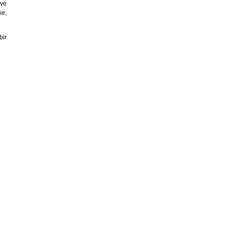
 ve
ke,
bir