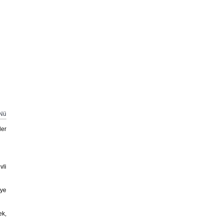
Nü
ler
vli
lye
ek,