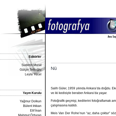
Editörler
Suderin Murat
Nü
Gülçin Tellioğlu
Leyla Yücel
Salih Güler, 1959 yılında Ankara’da doğdu. Eko
Yayın Kurulu
ve iki kedisiyle beraber Ankara’da yaşar.
Fotoğrafik geçmişi, kedilerini fotoğraflamak ama
Yağmur Dolkun
çalışmasına katıldı.
Bülent Irkkan
Elif İnan
Meis Van Der Rohe’nun “az, daha çoktur” sözü
Mahmut Özturan