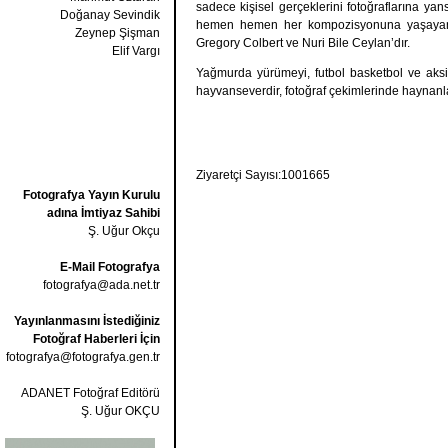
sadece kişisel gerçeklerini fotoğraflarına yan
Doğanay Sevindik
hemen hemen her kompozisyonuna yaşayan tek
Zeynep Şişman
Gregory Colbert ve Nuri Bile Ceylan’dır.
Elif Vargı
Yağmurda yürümeyi, futbol basketbol ve aksiy
hayvanseverdir, fotoğraf çekimlerinde haynanl
Ziyaretçi Sayısı:1001665
Fotografya Yayın Kurulu
adına İmtiyaz Sahibi
Ş. Uğur Okçu
E-Mail Fotografya
fotografya@ada.net.tr
Yayınlanmasını İstediğiniz
Fotoğraf Haberleri İçin
fotografya@fotografya.gen.tr
ADANET Fotoğraf Editörü
Ş. Uğur OKÇU