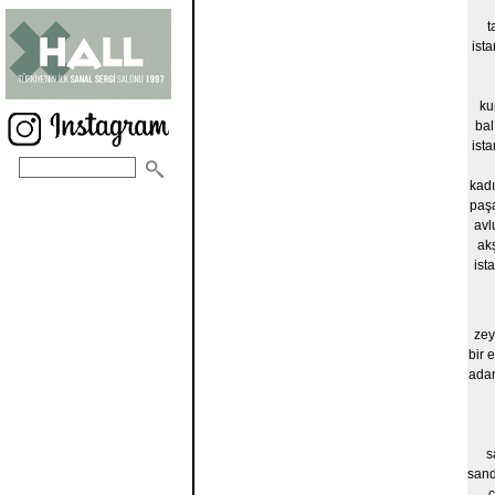
t
ist
ku
bal
ist
kad
paşa
avl
ak
ist
zey
bir e
adam
s
sand
ç