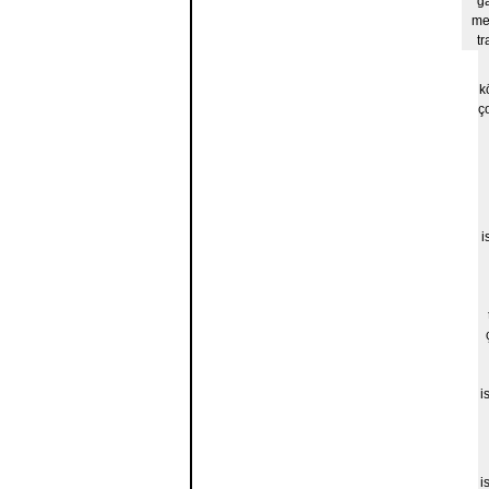
g
me
t
k
ç
i
i
i