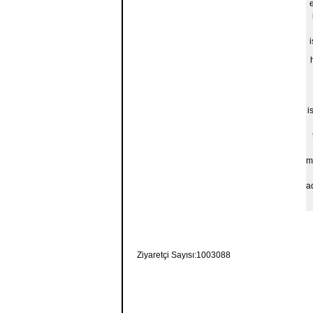
i
m
a
Ziyaretçi Sayısı:1003088