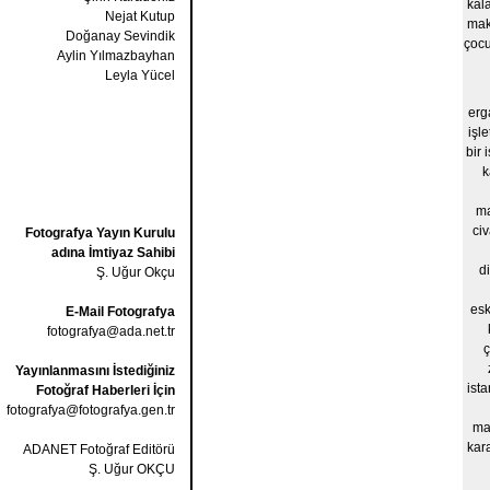
kal
Nejat Kutup
mak
Doğanay Sevindik
çocu
Aylin Yılmazbayhan
Leyla Yücel
erg
işl
bir 
k
ma
civ
Fotografya Yayın Kurulu
adına İmtiyaz Sahibi
di
Ş. Uğur Okçu
esk
E-Mail Fotografya
fotografya@ada.net.tr
ç
Yayınlanmasını İstediğiniz
ist
Fotoğraf Haberleri İçin
fotografya@fotografya.gen.tr
ma
kar
ADANET Fotoğraf Editörü
Ş. Uğur OKÇU