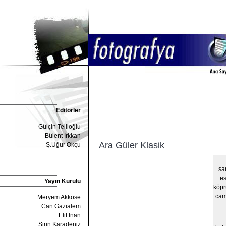
Editörler
Gülçin Tellioğlu
Bülent Irkkan
Ara Güler Klasik
Ş.Uğur Okçu
san
es
Yayın Kurulu
köpr
cami
Meryem Akköse
Can Gazialem
Elif İnan
Şirin Karadeniz