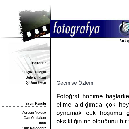
Editörler
Gülçin Tellioğlu
Bülent Irkkan
Geçmişe Özlem
Ş.Uğur Okçu
Fotoğraf hobime başlarke
elime aldığımda çok heye
Yayın Kurulu
oynamak çok hoşuma git
Meryem Akköse
Can Gazialem
eksikliğin ne olduğunu bir
Elif İnan
Şirin Karadeniz