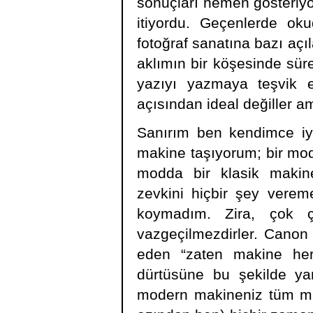
sonuçları hemen gösteriyor
itiyordu. Geçenlerde oku
fotoğraf sanatına bazı aç
aklımın bir köşesinde sür
yazıyı yazmaya teşvik e
açısından ideal değiller a
Sanırım ben kendimce iyi
makine taşıyorum; bir mod
modda bir klasik makin
zevkini hiçbir şey ver
koymadım. Zira, çok 
vazgeçilmezdirler. Canon 
eden “zaten makine her
dürtüsüne bu şekilde ya
modern makineniz tüm ma