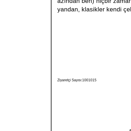
azından ben) hiçbir zam
yandan, klasikler kendi çek
Ziyaretçi Sayısı:1001015