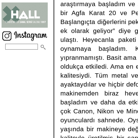
araştırmaya başladım ve s
bir Agfa Karat 20 ve Pen
Başlangıçta diğerlerini p
ek olarak geliyor” diye 
ulaştı. Heyecanla paket
oynamaya başladım. K
yıpranmamıştı. Basit ama k
oldukça etkiledi. Ama en 
kalitesiydi. Tüm metal ve 
ayaktaydılar ve hiçbir d
makinemden biraz heve
başladım ve daha da etki
çok Canon, Nikon ve Mino
oyunculardı sahnede. Oys
yaşında bir makineye değ