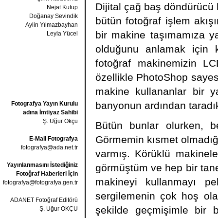
Dijital çağ baş döndürücü
Nejat Kutup
Doğanay Sevindik
bütün fotoğraf işlem akışım
Aylin Yılmazbayhan
bir makine taşımamıza ya
Leyla Yücel
olduğunu anlamak için 
fotoğraf makinemizin LC
özellikle PhotoShop sayesin
makine kullananlar bir yan
banyonun ardından taradık
Fotografya Yayın Kurulu
adına İmtiyaz Sahibi
Ş. Uğur Okçu
Bütün bunlar olurken, 
Görmemin kısmet olmadığı 
E-Mail Fotografya
fotografya@ada.net.tr
varmış. Körüklü makineler
Yayınlanmasını İstediğiniz
görmüştüm ve hep bir tane
Fotoğraf Haberleri İçin
makineyi kullanmayı p
fotografya@fotografya.gen.tr
sergilemenin çok hoş ola
ADANET Fotoğraf Editörü
şekilde geçmişimle bir 
Ş. Uğur OKÇU