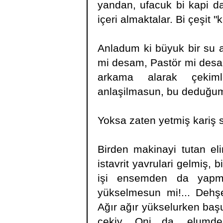
yandan, ufacuk bi kapi da 
içeri almaktalar. Bi çeşit 
Anladum ki büyuk bir su a
mi desam, Pastör mi desam
arkama alarak çekiml
anlaşilmasun, bu deduğum
Yoksa zaten yetmiş kariş s
Birden makinayi tutan el
istavrit yavrulari gelmiş, 
işi ensemden da yapm
yükselmesun mi!... Deh
Ağır ağır yükselurken ba
çekiy. Qni da, elumde