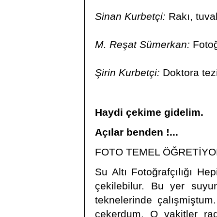
Sinan Kurbetçi:
Rakı, tuva
M. Reşat Sümerkan:
Fotoğ
Şirin Kurbetçi:
Doktora tezi
Haydi çekime gidelim.
Açılar benden !...
FOTO TEMEL ÖĞRETİYO
Su Altı Fotoğrafçılığı Hep
çekilebilur. Bu yer suyu
teknelerinde çalışmiştu
çekerdum. O vakitler rad