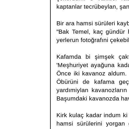
kaptanlar tecrübeylan, şans
Bir ara hamsi sürüleri kayb
"Bak Temel, kaç gündür h
yerlerun fotoğrafıni çekeb
Kafamda bi şimşek çakti
'Meşhuriyet ayağuna kadar
Önce iki kavanoz aldum. 
Öbürüni de kafama geçu
yardımiylan kavanozların
Başumdaki kavanozda hav
Kirk kulaç kadar indum ki
hamsi sürülerini yorgan g