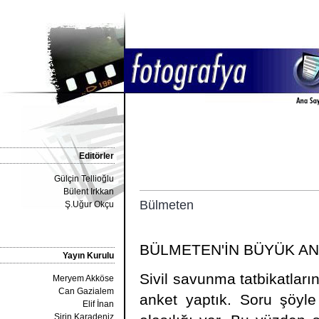
Editörler
Gülçin Tellioğlu
Bülent Irkkan
Bülmeten
Ş.Uğur Okçu
BÜLMETEN'İN BÜYÜK AN
Yayın Kurulu
Sivil savunma tatbikatları
Meryem Akköse
Can Gazialem
anket yaptık. Soru şöyle
Elif İnan
Şirin Karadeniz