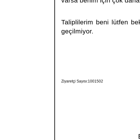
varsa benim için çok daha i
Taliplilerim beni lütfen b
geçilmiyor.
Ziyaretçi Sayısı:1001502