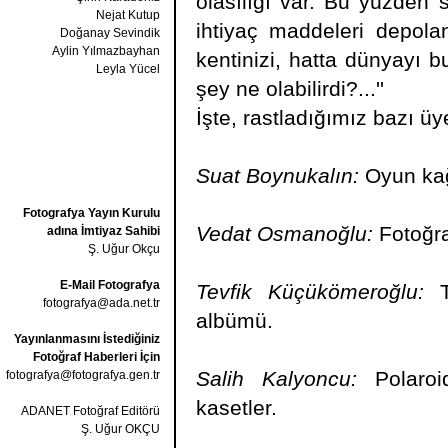
olasılığı var. Bu yüzden 
Nejat Kutup
ihtiyaç maddeleri depola
Doğanay Sevindik
Aylin Yılmazbayhan
kentinizi, hatta dünyayı b
Leyla Yücel
şey ne olabilirdi?...''
İşte, rastladığımız bazı üye
Suat Boynukalın:
Oyun kağı
Fotografya Yayın Kurulu
Vedat Osmanoğlu:
Fotoğraf
adına İmtiyaz Sahibi
Ş. Uğur Okçu
E-Mail Fotografya
Tevfik Küçükömeroğlu:
Ta
fotografya@ada.net.tr
albümü.
Yayınlanmasını İstediğiniz
Fotoğraf Haberleri İçin
Salih Kalyoncu:
Polaroi
fotografya@fotografya.gen.tr
kasetler.
ADANET Fotoğraf Editörü
Ş. Uğur OKÇU