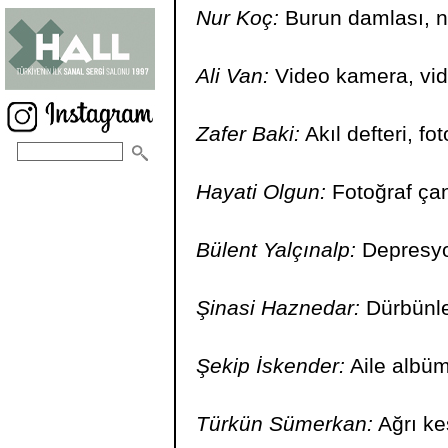
Nur Koç:
Burun damlası, nes
Ali Van:
Video kamera, vide
Zafer Baki:
Akıl defteri, fo
Hayati Olgun:
Fotoğraf çan
Bülent Yalçınalp:
Depresyon
Şinasi Haznedar:
Dürbünler
Şekip İskender:
Aile albüm
Türkün Sümerkan:
Ağrı ke