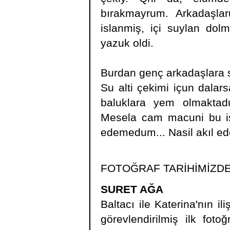
bırakmayrum. Arkadaşla
islanmiş, içi suylan do
yazuk oldi.
Burdan genç arkadaşlara 
Su alti çekimi içun dala
baluklara yem olmaktad
Mesela cam macuni bu iş 
edemedum... Nasil akıl e
FOTOĞRAF TARİHİMİZD
SURET AĞA
Baltacı ile Katerina'nın il
görevlendirilmiş ilk fotoğ