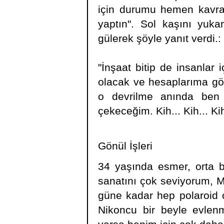
için durumu hemen kavrad
yaptın". Sol kaşını yukar
gülerek şöyle yanıt verdi.:
"İnşaat bitip de insanla
olacak ve hesaplarıma gör
o devrilme anında ben 
çekeceğim. Kih... Kih... Kih
Gönül İşleri
34 yaşında esmer, orta bo
sanatını çok seviyorum, Ma
güne kadar hep polaroid 
Nikoncu bir beyle evlenm