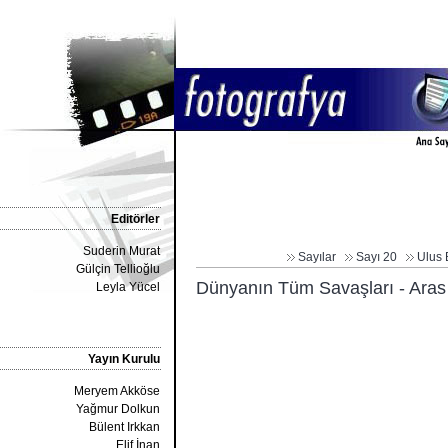
Editörler
Suderin Murat
Sayılar
Sayı 20
Ulus 
Gülçin Tellioğlu
Dünyanın Tüm Savaşları - Ar
Leyla Yücel
Yayın Kurulu
Meryem Akköse
Yağmur Dolkun
Bülent Irkkan
Elif İnan