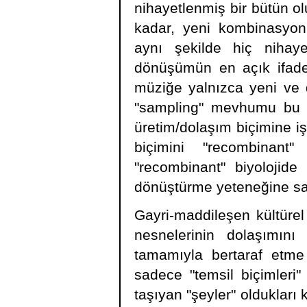
nihayetlenmiş bir bütün ol
kadar, yeni kombinasyonl
aynı şekilde hiç nihay
dönüşümün en açık ifadesi
müziğe yalnızca yeni ve 
"sampling" mevhumu bu 
üretim/dolaşım biçimine iş
biçimini "recombinant
"recombinant" biyolojide
dönüştürme yeteneğine sahi
Gayri-maddileşen kültürel
nesnelerinin dolaşımını b
tamamıyla bertaraf etme ş
sadece "temsil biçimleri
taşıyan "şeyler" oldukları