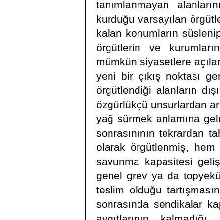
tanımlanmayan alanlarını
kurduğu varsayılan örgütl
kalan konumların süsleni
örgütlerin ve kurumlar
mümkün siyasetlere açılan 
yeni bir çıkış noktası ger
örgütlendiği alanların dış
özgürlükçü unsurlardan ar
yağ sürmek anlamına gel
sonrasınının tekrardan ta
olarak örgütlenmiş, hem d
savunma kapasitesi geliş
genel grev ya da topyekü
teslim olduğu tartışmasın
sonrasında sendikalar kap
aygıtlarının kalmadığı