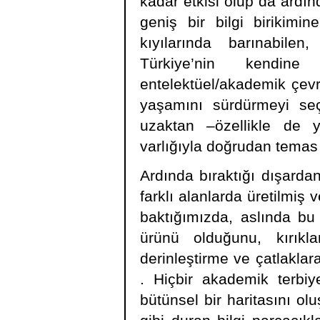
kadar etkisi olup da ardın
geniş bir bilgi birikim
kıyılarında barınabile
Türkiye’nin kendine 
entelektüel/akademik çevre
yaşamını sürdürmeyi seç
uzaktan –özellikle de 
varlığıyla doğrudan temas
Ardında bıraktığı dışarda
farklı alanlarda üretilmi
baktığımızda, aslında bu b
ürünü olduğunu, kırıklar
derinleştirme ve çatlakl
. Hiçbir akademik terbi
bütünsel bir haritasını ol