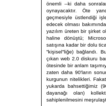
önemli --ki daha sonral
oynayacaktır. Öte yan
geçmesiyle üstlendiği iş
edecek olması bakımından 
yazılım üreten bir şirket o
haline dönüştü; Micros
satışına kadar bir dolu tica
"kişisel"liğe) bağlandı.
çıkan web 2.0 diskuru ba
ötesinde bir anlam taşımıy
zaten daha 90'ların sonun
kurgunun nitelikleri. Fa
yukarda bahsettiğimiz (90
dayanağı olan) kollekt
sahiplenilmesini meşrulaş