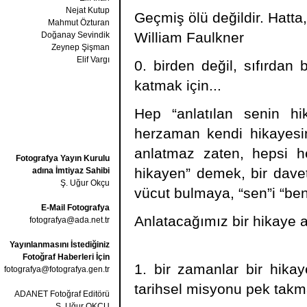
Nejat Kutup
Geçmiş ölü değildir. Hatta,
Mahmut Özturan
William Faulkner
Doğanay Sevindik
Zeynep Şişman
Elif Vargı
0. birden değil, sıfırda
katmak için...
Hep “anlatılan senin h
herzaman kendi hikayesin
anlatmaz zaten, hepsi h
Fotografya Yayın Kurulu
hikayen” demek, bir davett
adına İmtiyaz Sahibi
Ş. Uğur Okçu
vücut bulmaya, “sen”i “ben
E-Mail Fotografya
Anlatacağımız bir hikaye an
fotografya@ada.net.tr
Yayınlanmasını İstediğiniz
Fotoğraf Haberleri İçin
1. bir zamanlar bir hikay
fotografya@fotografya.gen.tr
tarihsel misyonu pek ta
ADANET Fotoğraf Editörü
Ş. Uğur OKÇU