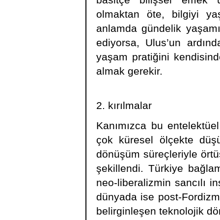
basitçe bilişsel emek 
olmaktan öte, bilgiyi 
anlamda gündelik yaşamı d
ediyorsa, Ulus’un ardında
yaşam pratiğini kendisind
almak gerekir.
2. kırılmalar
Kanımızca bu entelektüel
çok küresel ölçekte düşü
dönüşüm süreçleriyle örtüş
şekillendi. Türkiye bağla
neo-liberalizmin sancılı i
dünyada ise post-Fordizm
belirginleşen teknolojik 