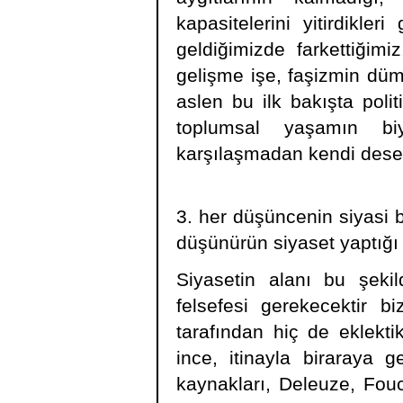
kapasitelerini yitirdikle
geldiğimizde farkettiğimi
gelişme işe, faşizmin dü
aslen bu ilk bakışta poli
toplumsal yaşamın biy
karşılaşmadan kendi desenl
3. her düşüncenin siyasi b
düşünürün siyaset yaptığ
Siyasetin alanı bu şekil
felsefesi gerekecektir bi
tarafından hiç de eklekti
ince, itinayla biraraya g
kaynakları, Deleuze, Fouc