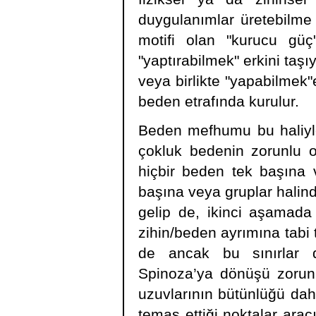
duygulanımlar üretebilme y
motifi olan "kurucu gü
"yaptırabilmek" erkini taş
veya birlikte "yapabilmek"
beden etrafında kurulur.
Beden mefhumu bu haliyle 
çokluk bedenin zorunlu ol
hiçbir beden tek başına 
başına veya gruplar halind
gelip de, ikinci aşamada 
zihin/beden ayrımına tabi 
de ancak bu sınırlar da
Spinoza’ya dönüşü zorunlu 
uzuvlarının bütünlüğü dahil
temas ettiği noktalar arac