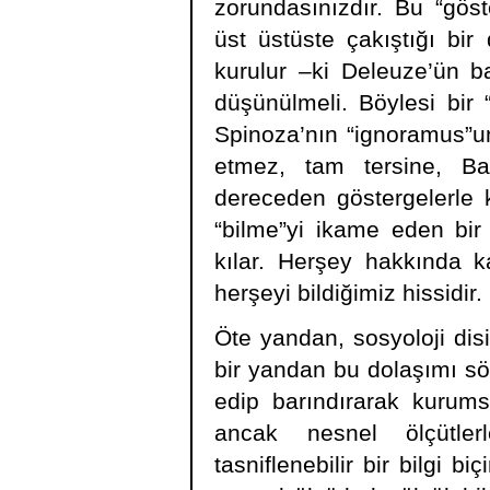
zorundasınızdır. Bu “gös
üst üstüste çakıştığı bir 
kurulur –ki Deleuze’ün b
düşünülmeli. Böylesi bir 
Spinoza’nın “ignoramus”una
etmez, tam tersine, Bau
dereceden göstergelerle ku
“bilme”yi ikame eden bir 
kılar. Herşey hakkında ka
herşeyi bildiğimiz hissidir.
Öte yandan, sosyoloji disi
bir yandan bu dolaşımı sö
edip barındırarak kurumsa
ancak nesnel ölçütlerl
tasniflenebilir bir bilgi 