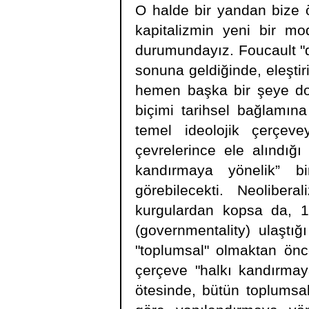
O halde bir yandan bize 
kapitalizmin yeni bir mo
durumundayız. Foucault "dis
sonuna geldiğinde, eleştir
hemen başka bir şeye do
biçimi tarihsel bağlamına 
temel ideolojik çerçeve
çevrelerince ele alındığ
kandırmaya yönelik” b
görebilecekti. Neolibera
kurgulardan kopsa da, 18
(governmentality) ulaştığ
"toplumsal" olmaktan önc
çerçeve "halkı kandırmay
ötesinde, bütün toplumsal