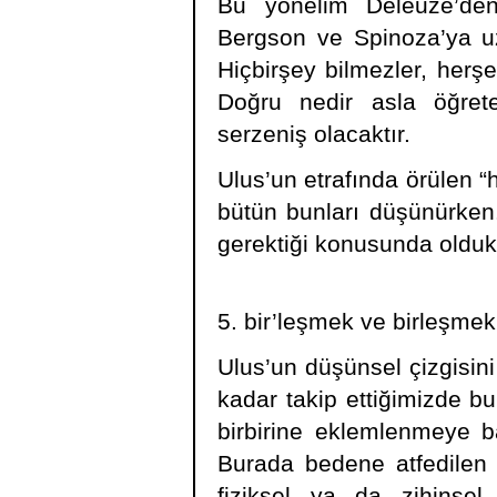
Bu yönelim Deleuze’den 
Bergson ve Spinoza’ya uz
Hiçbirşey bilmezler, herş
Doğru nedir asla öğret
serzeniş olacaktır.
Ulus’un etrafında örülen “
bütün bunları düşünürken.
gerektiği konusunda oldukça
5. bir’leşmek ve birleşmek
Ulus’un düşünsel çizgisin
kadar takip ettiğimizde bu
birbirine eklemlenmeye ba
Burada bedene atfedilen g
fiziksel ya da zihinsel 