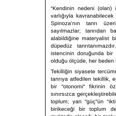
“Kendinin nedeni (olan) 
varlığıyla kavranabilecek
Spinoza’nın tanrı üze
sayılmazlar; tanrıdan 
alabildiğine materyalist b
düpedüz tanrıtanımazdır.
istencinin doruğunda bir
olduğu ölçüde, her beden bö
Tekilliğin siyasete tercüm
tanrıya atfedilen tekilli
bir "otonomi" fikrinin 
sınırsızca gerçekleştirebi
toplum; yan "güç"ün “ikt
birikeceği bir toplum d