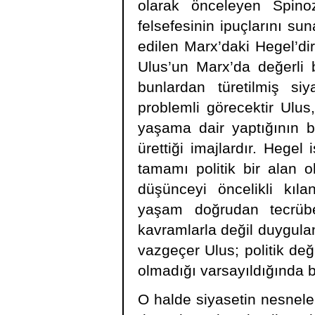
olarak önceleyen Spino
felsefesinin ipuçlarını sun
edilen Marx’daki Hegel’dir 
Ulus’un Marx’da değerli 
bunlardan türetilmiş siy
problemli görecektir Ulus
yaşama dair yaptığının b
ürettiği imajlardır. Hege
tamamı politik bir alan o
düşünceyi öncelikli kıla
yaşam doğrudan tecrübe
kavramlarla değil duygulan
vazgeçer Ulus; politik deği
olmadığı varsayıldığında b
O halde siyasetin nesneler