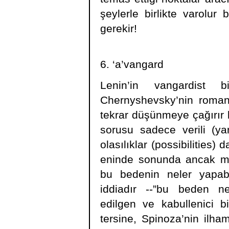
şeylerle birlikte varolur
gerekir!
6. ‘a’vangard
Lenin’in vangardist 
Chernyshevsky’nin roman
tekrar düşünmeye çağırır
sorusu sadece verili (ya
olasılıklar (possibilities)
eninde sonunda ancak muk
bu bedenin neler yapabi
iddiadır --”bu beden n
edilgen ve kabullenici b
tersine, Spinoza’nin ilha