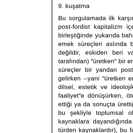
9. kuşatma
Bu sorgulamada ilk karşı
post-fordist kapitalizm içe
birleştiğinde yukarıda bahs
emek süreçleri aslında bu
değildir, eskiden beri 
tarafından) "üretken" bir 
süreçler bir yandan post
gelirken --yani "üretken e
dilsel, estetik ve ideolo
faaliyet"e dönüşürken, ö
ettiği ya da sonuçta ürettiğ
bu şekliyle toplumsal ol
kaynaklara dayandığında (
türden kaynaklardır), bu fa