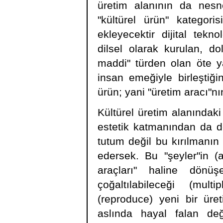
üretim alanının da nesne
"kültürel ürün" katego
ekleyecektir dijital tekno
dilsel olarak kurulan, do
maddi" türden olan öte y
insan emeğiyle birleştiği
ürün; yani "üretim aracı"nı
Kültürel üretim alanındak
estetik katmanından da de
tutum değil bu kırılmanın
edersek. Bu "şeyler"in (a
araçları" haline dönüş
çoğaltılabileceği (mul
(reproduce) yeni bir üre
aslında hayal falan deği