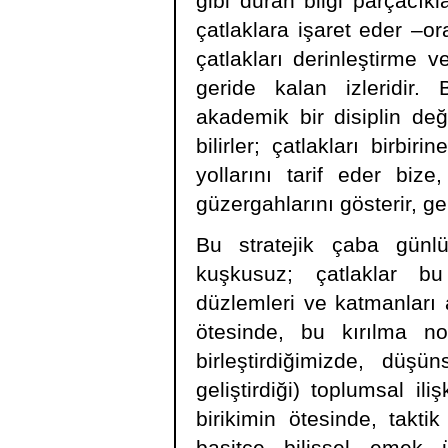
gibi duran bilgi parçacıkl
çatlaklara işaret eder –or
çatlakları derinleştirme 
geride kalan izleridir. 
akademik bir disiplin değ
bilirler; çatlakları birbi
yollarını tarif eder b
güzergahlarını gösterir, ge
Bu stratejik çaba günlü
kuşkusuz; çatlaklar bu 
düzlemleri ve katmanları 
ötesinde, bu kırılma nokt
birleştirdiğimizde, düşü
geliştirdiği) toplumsal ili
birikimin ötesinde, takti