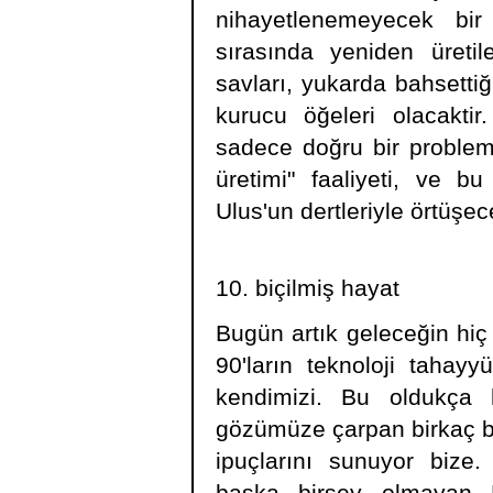
nihayetlenemeyecek bir
sırasında yeniden üreti
savları, yukarda bahsettiğ
kurucu öğeleri olacakt
sadece doğru bir problem 
üretimi" faaliyeti, ve b
Ulus'un dertleriyle örtüşece
10. biçilmiş hayat
Bugün artık geleceğin hiç
90'ların teknoloji tahay
kendimizi. Bu oldukça h
gözümüze çarpan birkaç bel
ipuçlarını sunuyor bize.