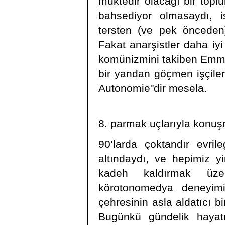
muktedir olacağı bir topl
bahsediyor olmasaydı, is
tersten (ve pek önceden)
Fakat anarşistler daha iyi 
komünizmini takiben Emma
bir yandan göçmen işçiler
Autonomie"dir mesela.
8. parmak uçlarıyla konu
90’larda çoktandır evrile
altındaydı, ve hepimiz y
kadeh kaldırmak üzer
körotonomedya deneyimin
çehresinin asla aldatıcı bi
Bugünkü gündelik hayatı