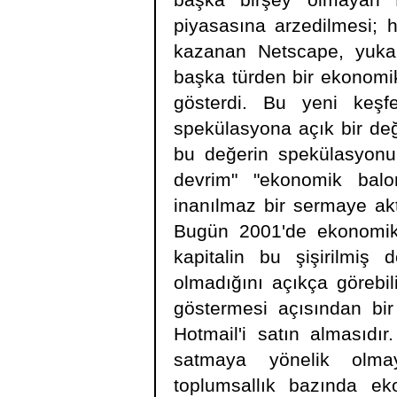
başka birşey olmayan N
piyasasına arzedilmesi; 
kazanan Netscape, yukarı
başka türden bir ekonomi
gösterdi. Bu yeni keşf
spekülasyona açık bir değ
bu değerin spekülasyonu 
devrim" "ekonomik balo
inanılmaz bir sermaye akt
Bugün 2001'de ekonomik 
kapitalin bu şişirilmiş
olmadığını açıkça görebili
göstermesi açısından bir
Hotmail'i satın almasıdı
satmaya yönelik olmay
toplumsallık bazında e