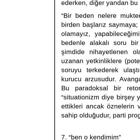
ederken, diğer yandan bu p
“Bir beden nelere mukted
birden başlarız saymaya;
olamayız, yapabileceğim
bedenle alakalı soru bir 
şimdide nihayetlenen ol
uzanan yetkinliklere (pote
soruyu terkederek ulaşt
kurucu arzusudur. Avang
Bu paradoksal bir retori
“situationizm diye birşey y
ettikleri ancak öznelerin
sahip olduğudur, parti pro
7. “ben o kendimim”