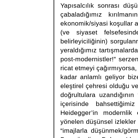
Yapısalcılık sonrası dü
çabaladığımız kırılmanın
ekonomik/siyasi koşullar a
(ve siyaset felsefesin
belirleyiciliğinin) sorgul
yeraldığımız tartışmalarda
post-modernistler!” serzen
ricat etmeyi çağırmıyorsa,
kadar anlamlı geliyor biz
eleştirel çehresi olduğu v
doğrultulara uzandığının
içerisinde bahsettiğimi
Heidegger’in modernlik e
yönelen düşünsel izlekler
“imajlarla düşünmek/görme