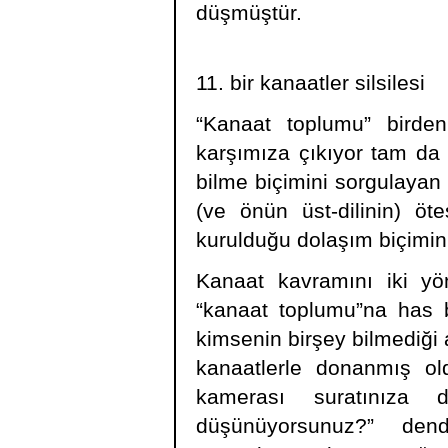
düşmüştür.
11. bir kanaatler silsilesi
“Kanaat toplumu” birden 
karşımıza çıkıyor tam da 
bilme biçimini sorgulayan b
(ve önün üst-dilinin) öte
kurulduğu dolaşım biçimini
Kanaat kavramını iki yön
“kanaat toplumu”na has b
kimsenin birşey bilmediği 
kanaatlerle donanmış ol
kamerası suratınıza 
düşünüyorsunuz?” den