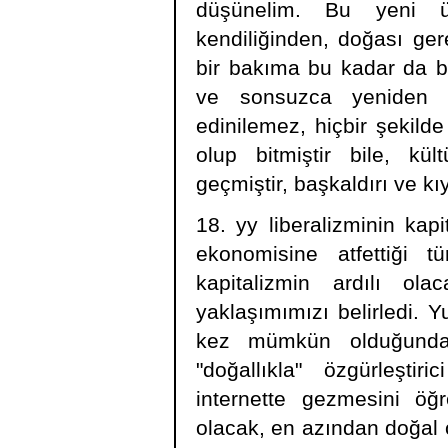
düşünelim. Bu yeni üre
kendiliğinden, doğası ger
bir bakıma bu kadar da ba
ve sonsuzca yeniden ür
edinilemez, hiçbir şekild
olup bitmiştir bile, kül
geçmiştir, başkaldırı ve k
18. yy liberalizminin kapi
ekonomisine atfettiği t
kapitalizmin ardılı ol
yaklaşımımızı belirledi. Y
kez mümkün olduğunda,
"doğallıkla" özgürleştiri
internette gezmesini öğ
olacak, en azından doğal o