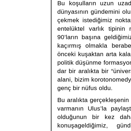
Bu koşulların uzun uzadı
dünyasının gündemini ol
çekmek istediğimiz nokta
entelüktel varlık tipinin
90’ların başına geldiğimi
kaçırmış olmakla beraber 
önceki kuşaktan arta kal
politik düşünme formasy
dar bir aralıkta bir “ünive
alani, bizim korotonomedya
genç bir nüfus oldu.
Bu aralıkta gerçekleşenin 
varmanın Ulus’la paylaşt
olduğunun bir kez daha
konuşageldiğimiz, gün