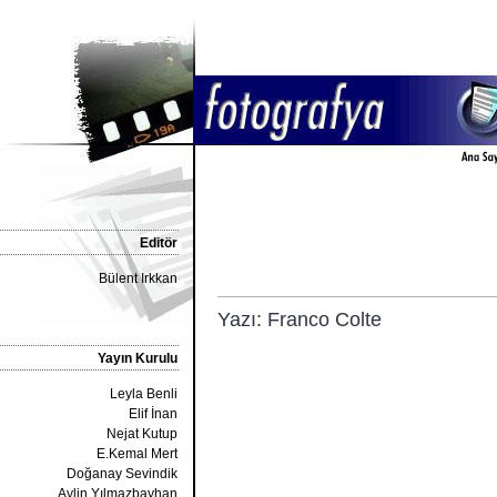
Editör
Bülent Irkkan
Yazı: Franco Colte
Yayın Kurulu
Leyla Benli
Elif İnan
Nejat Kutup
E.Kemal Mert
Doğanay Sevindik
Aylin Yılmazbayhan