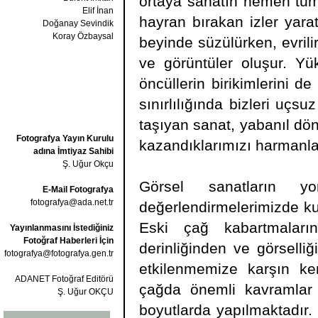
ortaya sanatın hemen tüm 
Elif İnan
hayran bırakan izler yara
Doğanay Sevindik
Koray Özbaysal
beyinde süzülürken, evrilir
ve görüntüler oluşur. Y
öncüllerin birikimlerini d
sınırlılığında bizleri uçs
taşıyan sanat, yabanıl dön
Fotografya Yayın Kurulu
kazandıklarımızı harmanla
adına İmtiyaz Sahibi
Ş. Uğur Okçu
Görsel sanatların y
E-Mail Fotografya
fotografya@ada.net.tr
değerlendirmelerimizde kul
Eski çağ kabartmaların
Yayınlanmasını İstediğiniz
Fotoğraf Haberleri İçin
derinliğinden ve görselli
fotografya@fotografya.gen.tr
etkilenmemize karşın ke
ADANET Fotoğraf Editörü
çağda önemli kavramlar
Ş. Uğur OKÇU
boyutlarda yapılmaktadır. 