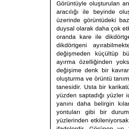
Görüntüyle oluşturulan an
aracılığı ile beyinde ol
üzerinde görüntüdeki bazı
duysal olarak daha çok etk
oranda kare ile dikdörtg
dikdörtgeni ayırabilmekt
değişmeden küçültüp bü
ayırma özelliğinden yoks
değişime denk bir kavra
oluşturma ve örüntü tanıml
tanesidir. Usta bir karika
yüzden saptadığı yüzler i
yanını daha belirgin kıla
yontuları gibi bir durum
yüzlerinden etkileniyorsa
ifadelerdir. Görünen ve 