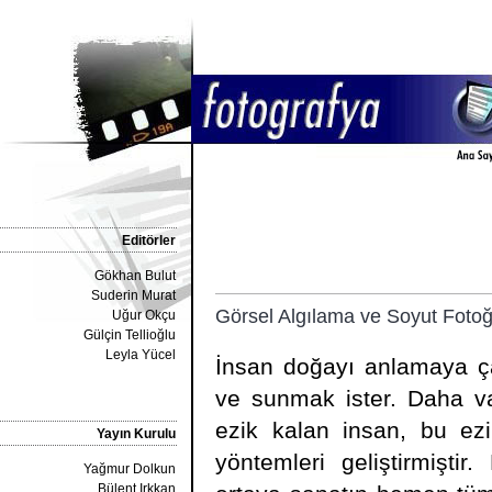
Editörler
Gökhan Bulut
Suderin Murat
Görsel Algılama ve Soyut Fotoğ
Uğur Okçu
Gülçin Tellioğlu
Leyla Yücel
İnsan doğayı anlamaya ça
ve sunmak ister. Daha v
ezik kalan insan, bu ezi
Yayın Kurulu
yöntemleri geliştirmiştir.
Yağmur Dolkun
Bülent Irkkan