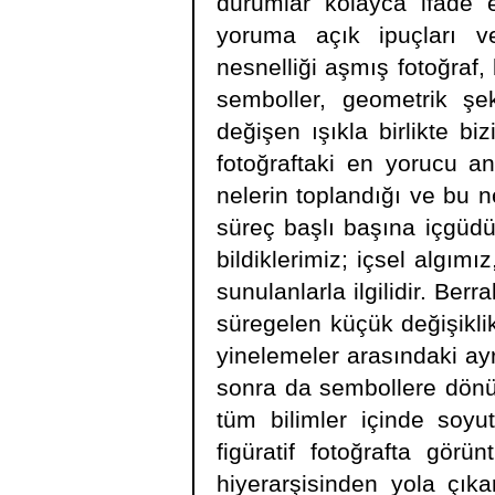
durumlar kolayca ifade e
yoruma açık ipuçları ver
nesnelliği aşmış fotoğraf
semboller, geometrik şek
değişen ışıkla birlikte bi
fotoğraftaki en yorucu a
nelerin toplandığı ve bu ne
süreç başlı başına içgüdü
bildiklerimiz; içsel algı
sunulanlarla ilgilidir. Ber
süregelen küçük değişiklik
yinelemeler arasındaki ay
sonra da sembollere dönüş
tüm bilimler içinde soyu
figüratif fotoğrafta gör
hiyerarşisinden yola çıka