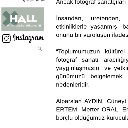
Ancak fotograf sanatçıları
İnsandan, üretenden, 
etkinliklerle yaşanmış; b
onurlu bir varoluşun ifadesi
“Toplumumuzun kültürel
fotograf sanatı aracılığ
yaygınlaşmasını ve yetki
günümüzü belgelemek 
nedenleridir.
Alparslan AYDIN, Cüney
ERTEM, Merter ORAL, E
borçlu olduğumuz kurucula