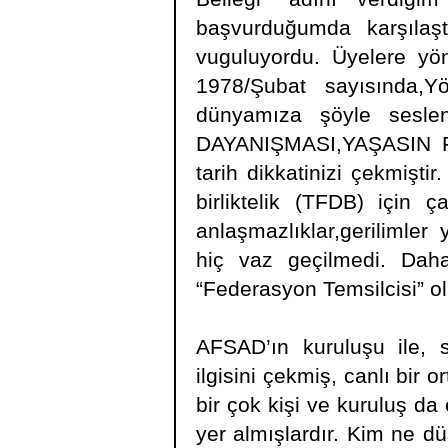
başvurduğumda karşılaş
vuguluyordu. Üyelere yön
1978/Şubat sayısında,Y
dünyamıza şöyle sesl
DAYANIŞMASI,YAŞASIN
tarih dikkatinizi çekmişti
birliktelik (TFDB) için 
anlaşmazlıklar,gerilimler 
hiç vaz geçilmedi. Daha
“Federasyon Temsilcisi” ol
AFSAD’ın kuruluşu ile, s
ilgisini çekmiş, canlı bir
bir çok kişi ve kuruluş da e
yer almışlardır. Kim ne d