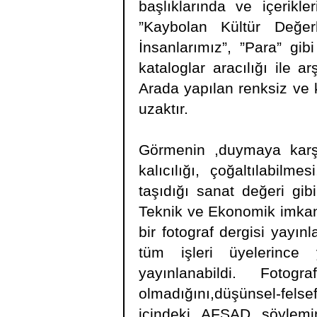
başlıklarında ve içerikl
”Kaybolan Kültür Değerl
İnsanlarımız”, ”Para” gibi
kataloglar aracılığı ile a
Arada yapılan renksiz ve 
uzaktır.
Görmenin ,duymaya karş
kalıcılığı, çoğaltılabilm
taşıdığı sanat değeri gibi
Teknik ve Ekonomik imkan
bir fotograf dergisi yayı
tüm işleri üyelerince
yayınlanabildi. Fot
olmadığını,düşünsel-fels
içindeki AFSAD söylemini