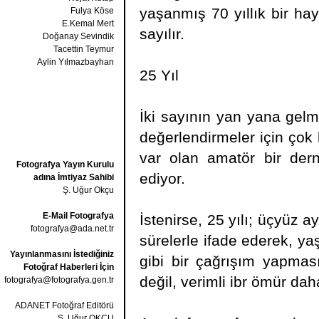
yaşanmış 70 yıllık bir hay
Fulya Köse
E.Kemal Mert
sayılır.
Doğanay Sevindik
Tacettin Teymur
Aylin Yılmazbayhan
25 Yıl
İki sayının yan yana gelme
değerlendirmeler için çok 
var olan amatör bir dern
Fotografya Yayın Kurulu
ediyor.
adına İmtiyaz Sahibi
Ş. Uğur Okçu
E-Mail Fotografya
İstenirse, 25 yılı; üçyüz 
fotografya@ada.net.tr
sürelerle ifade ederek, 
Yayınlanmasını İstediğiniz
gibi bir çağrışım yapması
Fotoğraf Haberleri İçin
değil, verimli ibr ömür daha
fotografya@fotografya.gen.tr
ADANET Fotoğraf Editörü
Ş. Uğur OKÇU