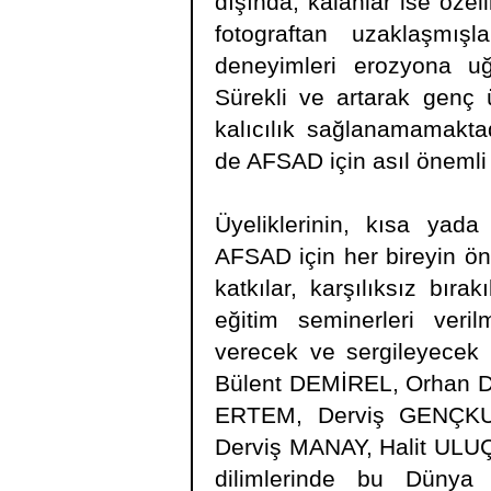
dışında, kalanlar ise öze
fotograftan uzaklaşmışl
deneyimleri erozyona uğr
Sürekli ve artarak genç
kalıcılık sağlanamamaktad
de AFSAD için asıl önemli
Üyeliklerinin, kısa yad
AFSAD için her bireyin öne
katkılar, karşılıksız bır
eğitim seminerleri veril
verecek ve sergileyecek
Bülent DEMİREL, Orhan 
ERTEM, Derviş GENÇKU
Derviş MANAY, Halit ULUÇ
dilimlerinde bu Dünya 