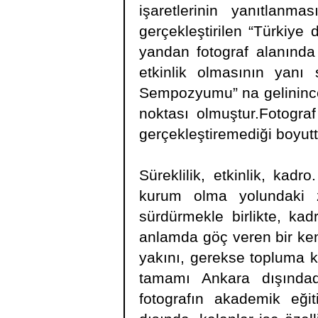
işaretlerinin yanıtlan
gerçekleştirilen “Türkiye d
yandan fotograf alanınd
etkinlik olmasının yanı 
Sempozyumu” na gelinince
noktası olmuştur.Fotograf 
gerçekleştiremediği boyutt
Süreklilik, etkinlik, kadr
kurum olma yolundaki zor
sürdürmekle birlikte, kad
anlamda göç veren bir ke
yakını, gerekse topluma k
tamamı Ankara dışındadı
fotografın akademik eği