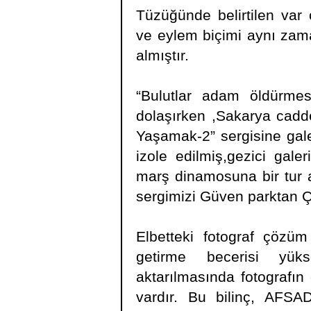
Tüzüğünde belirtilen var
ve eylem biçimi aynı zaman
almıştır.
“Bulutlar adam öldürmesi
dolaşırken ,Sakarya cadde
Yaşamak-2” sergisine galer
izole edilmiş,gezici gal
marş dinamosuna bir tur at
sergimizi Güven parktan 
Elbetteki fotograf çözüm
getirme becerisi yük
aktarılmasında fotografın
vardır. Bu bilinç, AFSAD