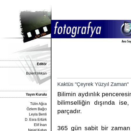
Editör
Bülent Irkkan
Kaktüs "Çeyrek Yüzyıl Zaman"
Bilimin aydınlık penceresi
Yayın Kurulu
bilimselliğin dışında ise
Tülin Ağca
Özlem Bağcı
parçadır.
Leyla Benli
D. Esra Ertürk
Elif İnan
365 gün sabit bir zaman d
Nejat Kutup