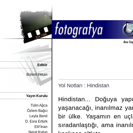
Editör
Bülent Irkkan
Yol Notları : Hindistan
Yayın Kurulu
Hindistan... Doğuya yapı
Tülin Ağca
yaşanacağı, inanılmaz ya
Özlem Bağcı
bir ülke. Yaşamın en uçla
Leyla Benli
D. Esra Ertürk
sıradanlaştığı, ama inanı
Elif İnan
Nejat Kutup