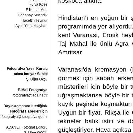
koskoca altkıta.
Fulya Köse
E.Kemal Mert
Doğanay Sevindik
Hindistan’ı en yoğun bir 
Tacettin Teymur
programımda yer alıyordu.
Aylin Yılmazbayhan
kent Varanasi, Erotik hey
Taj Mahal ile ünlü Agra v
Amritsar.
Varanasi'da kremasyon (H
Fotografya Yayın Kurulu
adına İmtiyaz Sahibi
görmek için sabah erken
Ş. Uğur Okçu
müsterileri için böyle bir
E-Mail Fotografya
uğraşmaktansa böyle bir t
fotografya@ada.net.tr
kayık peşinde koşmaktan ku
Yayınlanmasını İstediğiniz
Uygun bir fiyat. Rikşa ile
Fotoğraf Haberleri İçin
fotografya@fotografya.gen.tr
tekneler balık istifi ve
ADANET Fotoğraf Editörü
güçleştiriyor. Hava açıksa ç
Ş. Uğur OKÇU