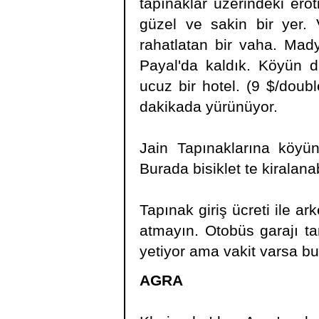
tapınaklar üzerindeki erot
güzel ve sakin bir yer. 
rahatlatan bir vaha. Mad
Payal'da kaldık. Köyün di
ucuz bir hotel. (9 $/dou
dakikada yürünüyor.
Jain Tapınaklarına köyü
Burada bisiklet te kiralanab
Tapınak giriş ücreti ile ar
atmayın. Otobüs garajı ta
yetiyor ama vakit varsa bu
AGRA