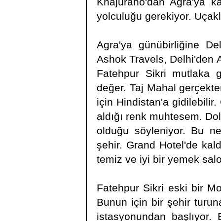
Khajuraho'dan Agra'ya k
yolculuğu gerekiyor. Uçakla
Agra'ya günübirliğine Del
Ashok Travels, Delhi'den A
Fatehpur Sikri mutlaka g
değer. Taj Mahal gerçekte
için Hindistan'a gidilebil
aldığı renk muhtesem. Dol
olduğu söyleniyor. Bu ned
şehir. Grand Hotel'de ka
temiz ve iyi bir yemek sa
Fatehpur Sikri eski bir Mo
Bunun için bir şehir turu
istasyonundan başlıyor. 