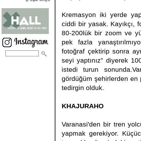
Kremasyon iki yerde yapı
ciddi bir yasak. Kayıkçı, 
80-200lük bir zoom ve yük
pek fazla yanaştırılmıyo
fotoğraf çektirip sonra a
seyi yaptınız” diyerek 100
istedi turun sonunda.Va
gördüğüm şehirlerden en p
tedirgin olduk.
KHAJURAHO
Varanasi'den bir tren yol
yapmak gerekiyor. Küçücü