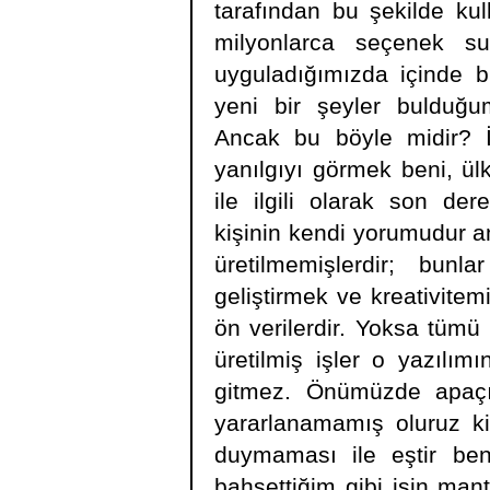
tarafından bu şekilde kul
milyonlarca seçenek su
uyguladığımızda içinde 
yeni bir şeyler bulduğum
Ancak bu böyle midir? İ
yanılgıyı görmek beni, ülk
ile ilgili olarak son de
kişinin kendi yorumudur a
üretilmemişlerdir; bun
geliştirmek ve kreativite
ön verilerdir. Yoksa tümü 
üretilmiş işler o yazılım
gitmez. Önümüzde apaçı
yararlanamamış oluruz ki
duymaması ile eştir be
bahsettiğim gibi işin mantı