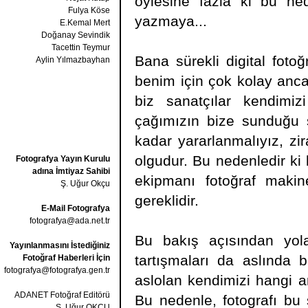
öylesine fazla ki bu n
Fulya Köse
yazmaya...
E.Kemal Mert
Doğanay Sevindik
Tacettin Teymur
Bana sürekli digital fotoğ
Aylin Yılmazbayhan
benim için çok kolay anca
biz sanatçılar kendimi
çağımızın bize sunduğu sı
kadar yararlanmalıyız, zi
olgudur. Bu nedenledir ki 
Fotografya Yayın Kurulu
adına İmtiyaz Sahibi
ekipmanı fotoğraf makin
Ş. Uğur Okçu
gereklidir.
E-Mail Fotografya
fotografya@ada.net.tr
Bu bakış açısından yola 
Yayınlanmasını İstediğiniz
tartışmaları da aslında 
Fotoğraf Haberleri İçin
fotografya@fotografya.gen.tr
aslolan kendimizi hangi ar
ADANET Fotoğraf Editörü
Bu nedenle, fotografı bu
Ş. Uğur OKÇU