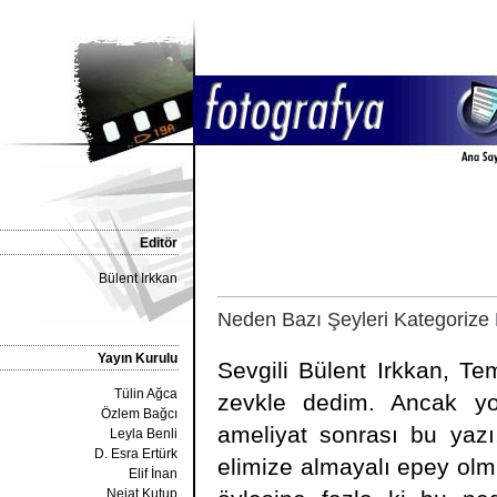
Editör
Bülent Irkkan
Neden Bazı Şeyleri Kategorize
Yayın Kurulu
Sevgili Bülent Irkkan, T
Tülin Ağca
zevkle dedim. Ancak y
Özlem Bağcı
ameliyat sonrası bu yazı
Leyla Benli
D. Esra Ertürk
elimize almayalı epey olm
Elif İnan
Nejat Kutup