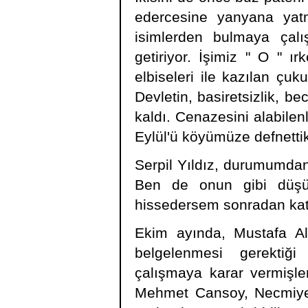
edercesine yanyana yatmı
isimlerden bulmaya çalı
getiriyor. İşimiz " O " ı
elbiseleri ile kazılan çu
Devletin, basiretsizlik, bec
kaldı. Cenazesini alabilen
Eylül'ü köyümüze defnetti
Serpil Yıldız, durumumdan 
Ben de onun gibi düşün
hissedersem sonradan kat
Ekim ayında, Mustafa Al
belgelenmesi gerektiğ
çalışmaya karar vermişl
Mehmet Cansoy, Necmiye