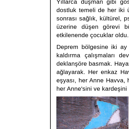
Yıllarca düşman gibi gös
dostluk temeli de her ik
sonrası sağlık, kültürel, 
üzerine düşen görevi bü
etkilenende çocuklar oldu.
Deprem bölgesine iki ay 
kaldırma çalışmaları de
deklanşöre basmak. Hayat
ağlayarak. Her enkaz Hav
eşyası, her Anne Havva, he
her Anne'sini ve kardeşin