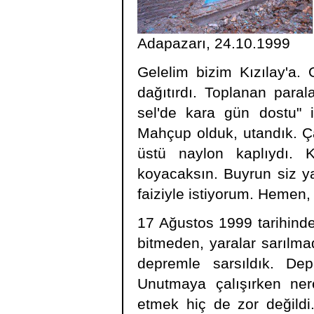
Adapazarı, 24.10.1999
Gelelim bizim Kızılay'a. 
dağıtırdı. Toplanan paral
sel'de kara gün dostu" i
Mahçup olduk, utandık. Çad
üstü naylon kaplıydı. Kı
koyacaksın. Buyrun siz yaş
faiziyle istiyorum. Hemen,
17 Ağustos 1999 tarihinde
bitmeden, yaralar sarılm
depremle sarsıldık. De
Unutmaya çalışırken ner
etmek hiç de zor değildi.