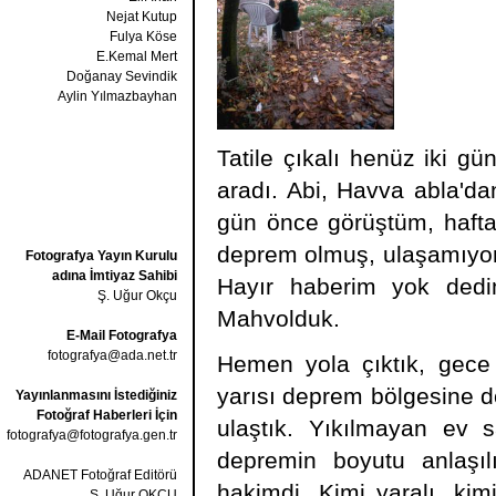
Nejat Kutup
Fulya Köse
E.Kemal Mert
Doğanay Sevindik
Aylin Yılmazbayhan
Tatile çıkalı henüz iki g
aradı. Abi, Havva abla'd
gün önce görüştüm, hafta 
deprem olmuş, ulaşamıyor
Fotografya Yayın Kurulu
adına İmtiyaz Sahibi
Hayır haberim yok dedi
Ş. Uğur Okçu
Mahvolduk.
E-Mail Fotografya
fotografya@ada.net.tr
Hemen yola çıktık, gec
yarısı deprem bölgesine do
Yayınlanmasını İstediğiniz
Fotoğraf Haberleri İçin
ulaştık. Yıkılmayan ev 
fotografya@fotografya.gen.tr
depremin boyutu anlaşı
ADANET Fotoğraf Editörü
hakimdi. Kimi yaralı, kimi
Ş. Uğur OKÇU