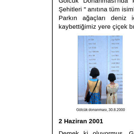
Gölcük Donanması'nda k
Şehitleri " anıtına tüm isi
Parkın ağaçları deniz i
kaybettiğimiz yere çiçek b
Gölcük donanması, 30.8.2000
2 Haziran 2001
Demek ki oluyormuş. G