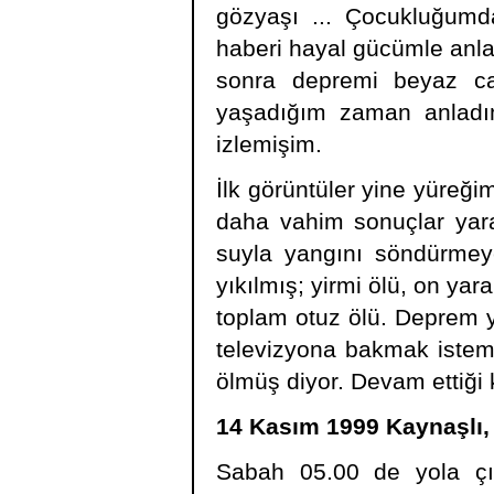
gözyaşı ... Çocukluğumd
haberi hayal gücümle anla
sonra depremi beyaz ca
yaşadığım zaman anladı
izlemişim.
İlk görüntüler yine yüreğ
daha vahim sonuçlar yara
suyla yangını söndürmeye
yıkılmış; yirmi ölü, on ya
toplam otuz ölü. Deprem y
televizyona bakmak istemi
ölmüş diyor. Devam ettiği 
14 Kasım 1999 Kaynaşlı,
Sabah 05.00 de yola çık