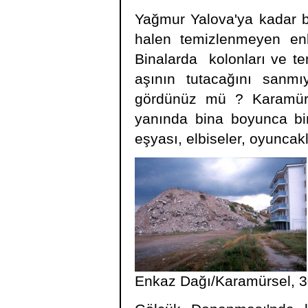
Yağmur Yalova'ya kadar bi
halen temizlenmeyen enk
Binalarda kolonları ve te
aşının tutacağını sanm
gördünüz mü ? Karamürs
yanında bina boyunca bi
eşyası, elbiseler, oyuncak
Enkaz Dağı/Karamürsel, 3