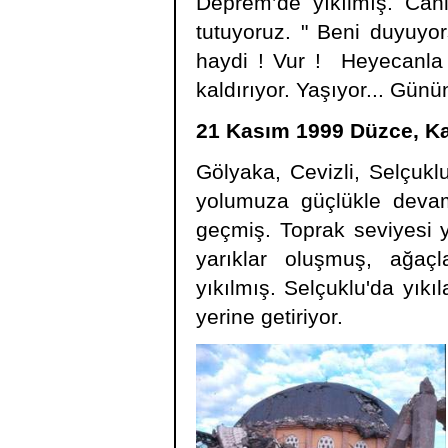
Deprem’de yıkılmış. Canl
tutuyoruz. " Beni duyuyo
haydi ! Vur ! Heyecanla b
kaldırıyor. Yaşıyor... Günü
21 Kasım 1999 Düzce, Ka
Gölyaka, Cevizli, Selçukl
yolumuza güçlükle devam
geçmiş. Toprak seviyesi 
yarıklar oluşmuş, ağaçl
yıkılmış. Selçuklu'da yık
yerine getiriyor.