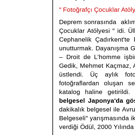
" Fotoğrafçı Çocuklar Atöly
Deprem sonrasında aklımı
Çocuklar Atölyesi " idi. Ü
Cephanelik Çadırkent'te 
unutturmak. Dayanışma Gö
– Droit de L’homme işbir
Gedik, Mehmet Kaçmaz, A
üstlendi. Üç aylık fot
fotoğraflardan oluşan se
katalog haline getirildi.
belgesel Japonya'da gö
dakikalık belgesel ile Avr
Belgeseli" yarışmasında iki
verdiği Ödül, 2000 Yılınd