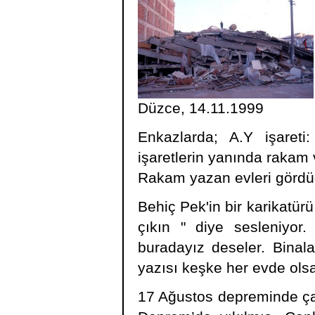
Düzce, 14.11.1999
Enkazlarda; A.Y işareti:
işaretlerin yanında rakam 
Rakam yazan evleri gördü
Behiç Pek'in bir karikatür
çıkın " diye sesleniyor.
buradayız deseler. Binal
yazısı keşke her evde ols
17 Ağustos depreminde çat