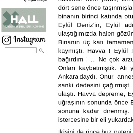
dört sene önce taşınmışlar
binanın birinci katında ot
Eylül Deniz'in; Eylül 
ulaştığımızda halen gözü
Binanın üç katı tamamen
kaymıştı. Havva ! Eylül 
bağırdım ! ... Ne çok arz
Onları kaybetmiştik. Ali
Ankara'daydı. Onur, annes
sanki dedesini çağırmıştı
ulaştı. Havva depreme, Ey
uğraşının sonunda önce Ey
sonuna kadar direnmiş.
istercesine bir eli yukarda
İkisini de önce buz paten