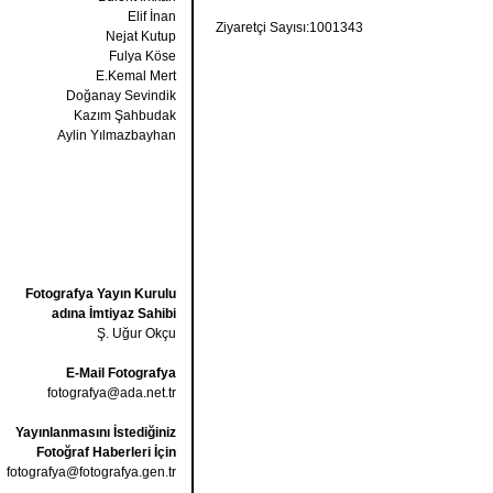
Elif İnan
Ziyaretçi Sayısı:1001343
Nejat Kutup
Fulya Köse
E.Kemal Mert
Doğanay Sevindik
Kazım Şahbudak
Aylin Yılmazbayhan
Fotografya Yayın Kurulu
adına İmtiyaz Sahibi
Ş. Uğur Okçu
E-Mail Fotografya
fotografya@ada.net.tr
Yayınlanmasını İstediğiniz
Fotoğraf Haberleri İçin
fotografya@fotografya.gen.tr