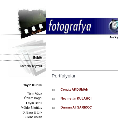
Editör
Tacettin Teymur
Portfolyolar
Yayın Kurulu
Cengiz AKDUMAN
Tülin Ağca
Özlem Bağcı
Necmettin KÜLAHÇI
Leyla Benli
Dursun Ali SARIKOÇ
Müjde Bilgütay
D. Esra Ertürk
Bülent Irkkan